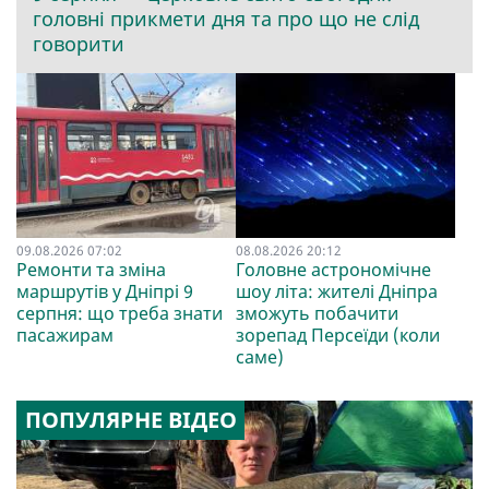
головні прикмети дня та про що не слід
говорити
09.08.2026 07:02
08.08.2026 20:12
Ремонти та зміна
Головне астрономічне
маршрутів у Дніпрі 9
шоу літа: жителі Дніпра
серпня: що треба знати
зможуть побачити
пасажирам
зорепад Персеїди (коли
саме)
ПОПУЛЯРНЕ ВІДЕО