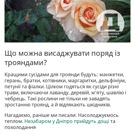
Що можна висаджувати поряд із
трояндами?
Кращими сусідами для троянди будуть: манжетки,
герань, братки, котівники, маргаритки, дельфініум,
петунії та фіалки. Цілком годяться як сусіди різні
трави, включаючи лаванду, деревій, м'яту, шавлію і
чебрець. Такі рослини не тільки не завадять
зростанню троянд, а й відлякають шкідників.
Нагадаємо, раніше ми писали: Насолоджуємось
теплом.
Незабаром у Дніпро прийдуть дощі
та
похолодання