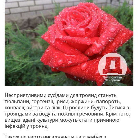
Несприятливими сусідами для троянд стануть
тюльпани, гортензії, іриси, жоржини, папороть,
конвалії, айстри та лілії. Ці рослини будуть битися з
трояндами за воду та поживні речовини. Крім того,
вищезгадані культури можуть стати причиною
інфекцій у троянд.
Також не варто висаджувати на клумбах з