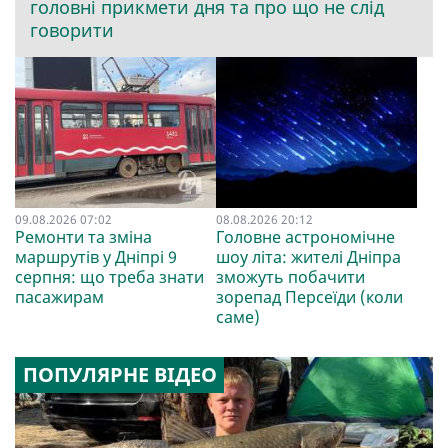
головні прикмети дня та про що не слід
говорити
09.08.2026 07:02
08.08.2026 20:12
Ремонти та зміна
Головне астрономічне
маршрутів у Дніпрі 9
шоу літа: жителі Дніпра
серпня: що треба знати
зможуть побачити
пасажирам
зорепад Персеїди (коли
саме)
ПОПУЛЯРНЕ ВІДЕО