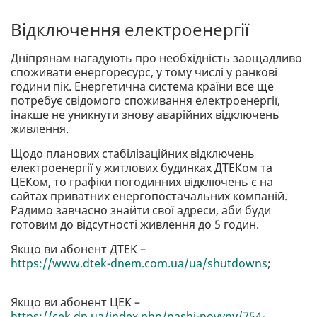
Відключення електроенергії
Дніпрянам нагадують про необхідність заощадливо
споживати енергоресурс, у тому числі у ранкові
години пік. Енергетична система країни все ще
потребує свідомого споживання електроенергії,
інакше не уникнути знову аварійних відключень
живлення.
Щодо планових стабілізаційних відключень
електроенергії у житлових будинках ДТЕКом та
ЦЕКом, то графіки погодинних відключень є на
сайтах приватних енергопостачальних компаній.
Радимо завчасно знайти свої адреси, аби буди
готовим до відсутності живлення до 5 годин.
Якщо ви абонент ДТЕК –
https://www.dtek-dnem.com.ua/ua/shutdowns
;
Якщо ви абонент ЦЕК –
https://cek.dp.ua/index.php/nashi-novyny/754-