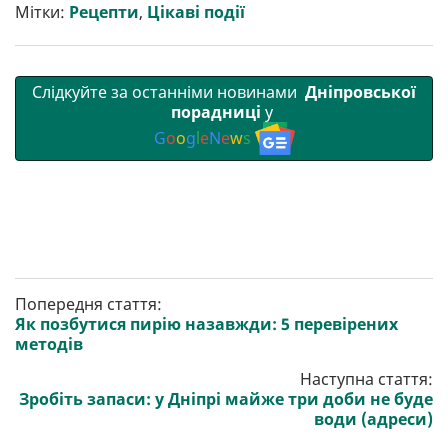
т
o
r
a
p
Мітки:
Рецепти
,
Цікаві події
и
k
m
p
Слідкуйте за останніми новинами
Дніпровської
порадниці
у
G
o
o
g
l
e
N
e
w
s
Попередня стаття:
Як позбутися пирію назавжди: 5 перевірених
методів
Наступна стаття:
Зробіть запаси: у Дніпрі майже три доби не буде
води (адреси)