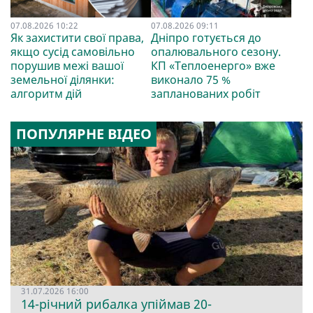
07.08.2026 10:22
07.08.2026 09:11
Як захистити свої права,
Дніпро готується до
якщо сусід самовільно
опалювального сезону.
порушив межі вашої
КП «Теплоенерго» вже
земельної ділянки:
виконало 75 %
алгоритм дій
запланованих робіт
ПОПУЛЯРНЕ ВІДЕО
31.07.2026 16:00
14-річний рибалка упіймав 20-