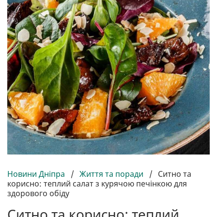
Новини Дніпра
/
Життя та поради
/
Ситно та
корисно: теплий салат з курячою печінкою для
здорового обіду
Ситно та корисно: теплий