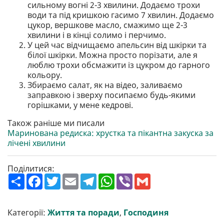
сильному вогні 2-3 хвилини. Додаємо трохи
води та під кришкою гасимо 7 хвилин. Додаємо
цукор, вершкове масло, смажимо ще 2-3
хвилини і в кінці солимо і перчимо.
У цей час відчищаємо апельсин від шкірки та
білої шкірки. Можна просто порізати, але я
люблю трохи обсмажити із цукром до гарного
кольору.
Збираємо салат, як на відео, заливаємо
заправкою і зверху посипаємо будь-якими
горішками, у мене кедрові.
Також раніше ми писали
Маринована редиска: хрустка та пікантна закуска за
лічені хвилини
Поділитися:
П
F
T
E
T
W
V
G
о
a
w
m
e
h
i
m
ш
c
i
a
l
a
b
a
и
e
t
i
e
t
e
i
р
b
t
l
g
s
r
l
Категорії:
Життя та поради
,
Господиня
и
o
e
r
A