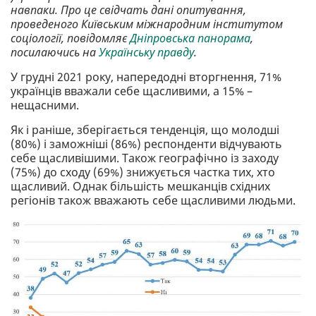
навпаки. Про це свідчать дані опитування,
проведеного Київським міжнародним інститутом
соціології, повідомляє
Дніпровська панорама
,
посилаючись на
Українську правду
.
У грудні 2021 року, напередодні вторгнення, 71%
українців вважали себе щасливими, а 15% –
нещасними.
Як і раніше, зберігається тенденція, що молодші
(80%) і заможніші (86%) респонденти відчувають
себе щасливішими. Також географічно із заходу
(75%) до сходу (69%) знижується частка тих, хто
щасливий. Однак більшість мешканців східних
регіонів також вважають себе щасливими людьми.