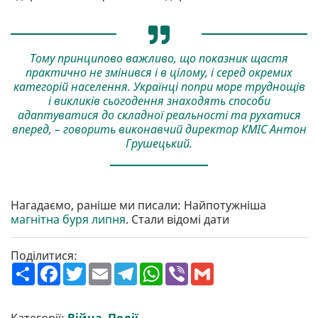
Тому принципово важливо, що показник щастя
практично не змінився і в цілому, і серед окремих
категорій населення. Українці попри море труднощів
і викликів сьогодення знаходять способи
адаптуватися до складної реальності та рухатися
вперед, – говорить виконавчий директор КМІС Антон
Грушецький.
Нагадаємо, раніше ми писали: Найпотужніша
магнітна буря липня
. Стали відомі дати
Поділитися:
П
F
T
E
T
W
V
G
о
a
w
m
e
h
i
m
ш
c
i
a
l
a
b
a
и
e
t
i
e
t
e
i
р
b
t
l
g
s
r
l