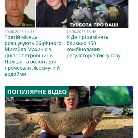
10.08.2026 14:33
10.08.2026 13:46
Третій місяць
У Дніпрі замінять
розшукують 26-річного
близько 150
Михайла Махиню з
комбінованих
Дніпропетровщини.
регуляторів тиску газу
Поліція та волонтери
прочесали лісосмуги й
водойми
ПОПУЛЯРНЕ ВІДЕО