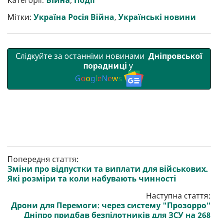
Категорії:
Війна
,
Події
и
o
e
r
A
т
o
r
a
p
Мітки:
Україна Росія Війна
,
Українські новини
и
k
m
p
Слідкуйте за останніми новинами
Дніпровської
порадниці
у
G
o
o
g
l
e
N
e
w
s
Попередня стаття:
Зміни про відпустки та виплати для військових.
Які розміри та коли набувають чинності
Наступна стаття:
Дрони для Перемоги: через систему "Прозорро"
Дніпро придбав безпілотників для ЗСУ на 268