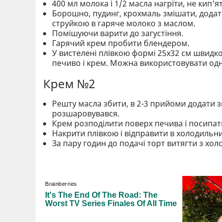
400 мл молока і 1/2 масла нагріти, не кип'я
Борошно, пудинг, крохмаль змішати, додати
струйкою в гаряче молоко з маслом.
Помішуючи варити до загустіння.
Гарячий крем пробити блендером.
У вистелені плівкою формі 25х32 см швидк
печиво і крем. Можна використовувати од
Крем №2
Решту масла збити, в 2-3 прийоми додати 
розшаровувався.
Крем розподілити поверх печива і посипат
Накрити плівкою і відправити в холодильни
За пару годин до подачі торт витягти з хол