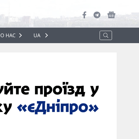
О НАС
UA
ПРО НАС
РЕКЛАМА
ПОЛІТИКА КОНФІДЕНЦІЙНОСТІ