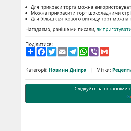
Для прикраси торта можна використовувати
Можна прикрасити торт шоколадними стрі
Для більш святкового вигляду торт можна
Нагадаємо, раніше ми писали,
як приготувати 
Поділитися:
П
F
T
E
T
W
V
G
о
a
w
m
e
h
i
m
ш
c
i
a
l
a
b
a
и
e
t
i
e
t
e
i
р
b
t
l
g
s
r
l
Категорії:
Новини Дніпра
Мітки:
Рецепт
и
o
e
r
A
т
o
r
a
p
и
k
m
p
Слідкуйте за останніми
G