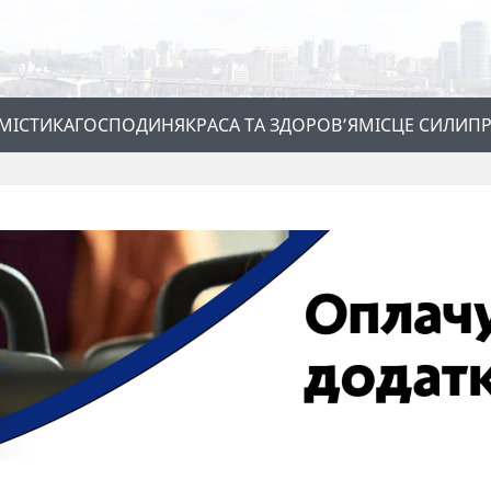
МІСТИКА
ГОСПОДИНЯ
КРАСА ТА ЗДОРОВ’Я
МІСЦЕ СИЛИ
ПР