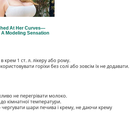
крем 1 ст. л. лікеру або рому.
ористовувати горіхи без солі або зовсім їх не додавати.
жливо не перегрівати молоко.
 до кімнатної температури.
о чергувати шари печива і крему, не даючи крему