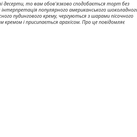
ві десерти, то вам обов'язково сподобається торт без
ьна інтерпретація популярного американського шоколадног
жного пудингового крему, чергуються з шарами пісочного
 кремом і присипається арахісом. Про це повідомляє