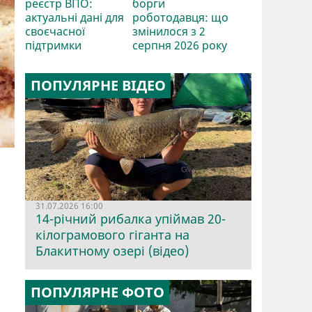
реєстр ВПО:
борги
актуальні дані для
роботодавця: що
своєчасної
змінилося з 2
підтримки
серпня 2026 року
ПОПУЛЯРНЕ ВІДЕО
31.07.2026 16:00
14-річний рибалка упіймав 20-
кілограмового гіганта на
Блакитному озері (відео)
ПОПУЛЯРНЕ ФОТО