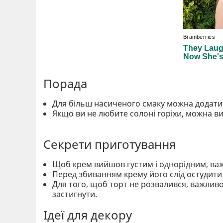
Порада
Для більш насиченого смаку можна додати в 
Якщо ви не любите солоні горіхи, можна вик
Секрети приготування
Щоб крем вийшов густим і однорідним, ва
Перед збиванням крему його слід остудити
Для того, щоб торт не розвалився, важлив
застигнути.
Ідеї для декору