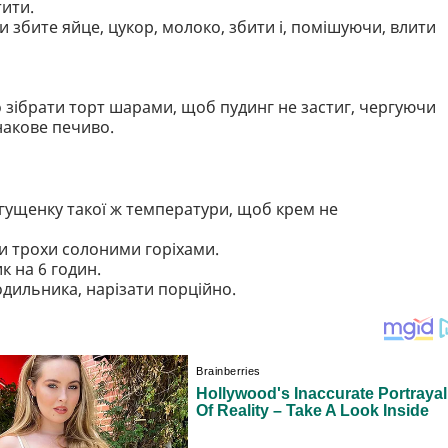
тити.
 збите яйце, цукор, молоко, збити і, помішуючи, влити
о зібрати торт шарами, щоб пудинг не застиг, чергуючи
накове печиво.
згущенку такої ж температури, щоб крем не
и трохи солоними горіхами.
к на 6 годин.
одильника, нарізати порційно.