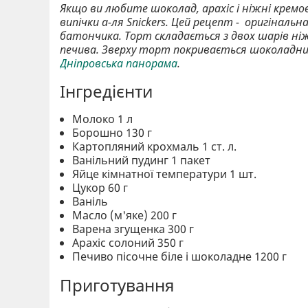
Якщо ви любите шоколад, арахіс і ніжні кремо
випічки а-ля Snickers. Цей рецепт - оригінал
батончика. Торт складається з двох шарів ні
печива. Зверху торт покривається шоколадним
Дніпровська панорама
.
Інгредієнти
Молоко 1 л
Борошно 130 г
Картопляний крохмаль 1 ст. л.
Ванільний пудинг 1 пакет
Яйце кімнатної температури 1 шт.
Цукор 60 г
Ваніль
Масло (м'яке) 200 г
Варена згущенка 300 г
Арахіс солоний 350 г
Печиво пісочне біле і шоколадне 1200 г
Приготування