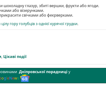
 шоколадну глазур, збиті вершки, фрукти або ягоди.
чками або візерунками.
 прикрасити свічками або феєрверками.
цілу гору голубців з однієї курячої грудки
.
и
,
Цікаві події
 новинами
Дніпровської порадниці
у
o
o
g
l
e
N
e
w
s