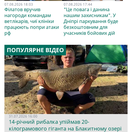
07.08.2026 18:03
07.08.2026 17:44
Філатов вручив
"Це повага і данина
нагороди командам
нашим захисникам". У
ветлікарів, чиї клініки
Дніпрі паркування буде
працюють попри атаки
безкоштовним для
рф
учасників бойових дій
ПОПУЛЯРНЕ ВІДЕО
31.07.2026 16:00
14-річний рибалка упіймав 20-
кілограмового гіганта на Блакитному озері