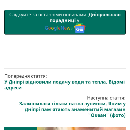
Слідкуйте за останніми новинами
Дніпровської
порадниці
у
G
o
o
g
l
e
N
e
w
s
Попередня стаття:
У Дніпрі відновили подачу води та тепла. Відомі
адреси
Наступна стаття:
Залишилася тільки назва зупинки. Яким у
Дніпрі пам'ятають знаменитий магазин
"Океан" (фото)