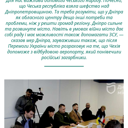
Для нас важлива допомога чеського народу. Почесно,
що Чеська республіка взяла шефство над
Дніпропетровщиною. Та треба розуміти, що у Дніпра
як обласного центру дещо інші потреби та
проблеми, ніж у решти громад регіону. Дніпро сильне
та розвинуте місто. Навіть в умовах війни місто дає
собі раду і має можливості також допомагати ЗСУ, —
сказав мер Дніпра, зауваживши також, що після
Перемоги України місто розраховує на те, що Чехія
допоможе з відбудовою аеропорту, який понівечили
російські загарбники.