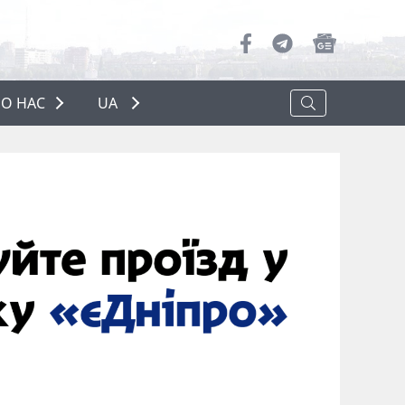
О НАС
UA
ПРО НАС
РЕКЛАМА
ПОЛІТИКА КОНФІДЕНЦІЙНОСТІ