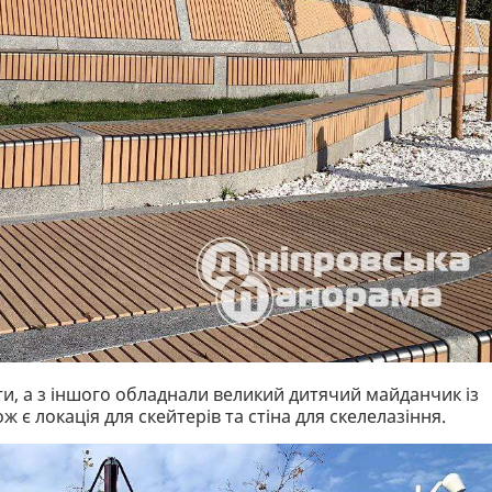
и, а з іншого обладнали великий дитячий майданчик із
 є локація для скейтерів та стіна для скелелазіння.