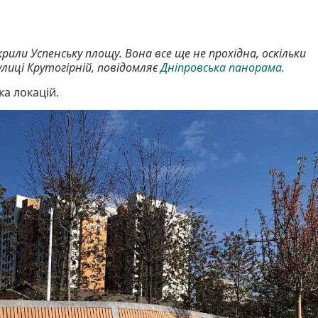
крили Успенську площу. Вона все ще не прохідна, оскільки
иці Крутогірній, повідомляє
Дніпровська панорама.
а локацій.