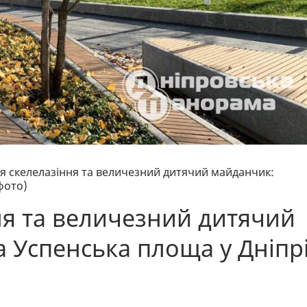
ля скелелазіння та величезний дитячий майданчик:
фото)
ня та величезний дитячий
 Успенська площа у Дніпр