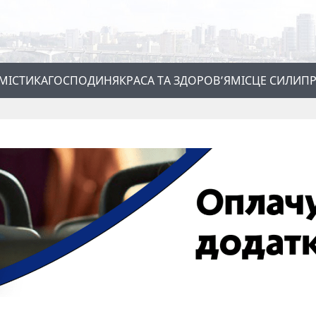
МІСТИКА
ГОСПОДИНЯ
КРАСА ТА ЗДОРОВ’Я
МІСЦЕ СИЛИ
ПР