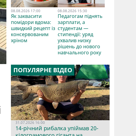
08.08.2026 17:00
08.08.2026 15:30
Як заквасити
Педагогам піднять
помідори вдома:
зарплати, а
швидкий рецепт із
студентам —
консервованим
стипендії: уряд
хріном
ухвалив низку
рішень до нового
навчального року
ПОПУЛЯРНЕ ВІДЕО
і
31.07.2026 16:00
14-річний рибалка упіймав 20-
кілограмового гіганта на