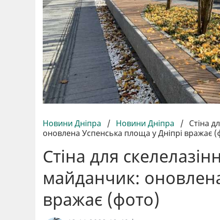
Новини Дніпра
/
Новини Дніпра
/
Стіна д
оновлена Успенська площа у Дніпрі вражає (
Стіна для скелелазін
майданчик: оновлена
вражає (фото)