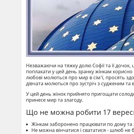
Незважаючи на тяжку долю Софії та її дочок,
поплакати у цей день зранку жінкам корисно - 
любові молються про мир в сім'ї, просять здор
дівчата молються про зустріч з судженим та в
У цей день жінок прийнято пригощати солод
принесе мир та злагоду.
Що не можна робити 17 верес
Жінкам заборонено працювати по дому та 
Не можна вінчатися і свататися - шлюб не