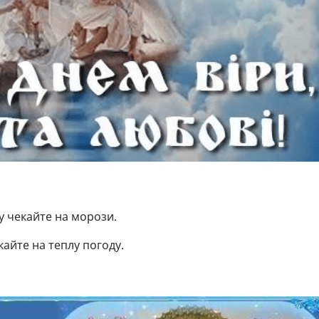
ву чекайте на морози.
айте на теплу погоду.