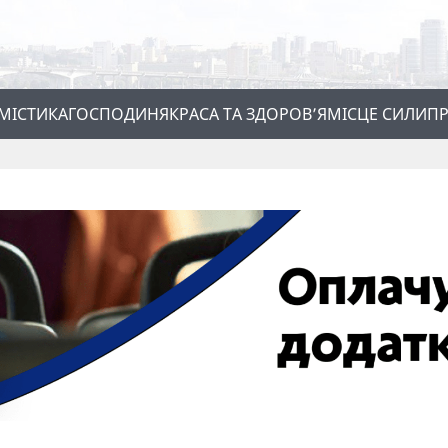
МІСТИКА
ГОСПОДИНЯ
КРАСА ТА ЗДОРОВ’Я
МІСЦЕ СИЛИ
ПР