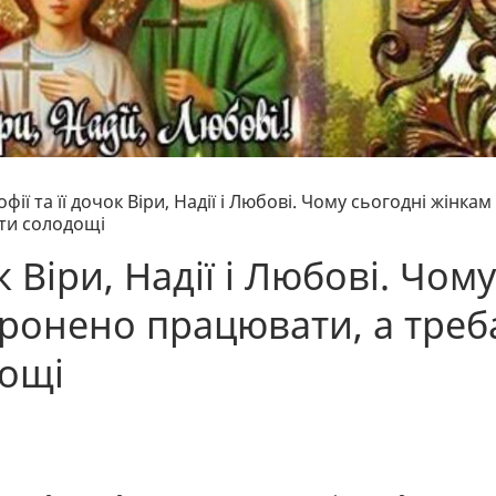
фії та її дочок Віри, Надії і Любові. Чому сьогодні жінкам
сти солодощі
к Віри, Надії і Любові. Чому
оронено працювати, а треб
дощі