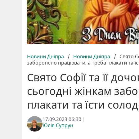
Новини Дніпра
/
Новини Дніпра
/
Свято Со
заборонено працювати, а треба плакати та ї
Свято Софії та її дочо
сьогодні жінкам заб
плакати та їсти соло
17.09.2023 06:30 |
Юлія Супрун