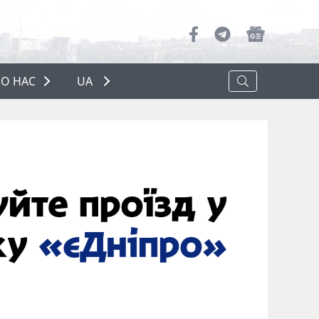
О НАС
UA
ПРО НАС
РЕКЛАМА
ПОЛІТИКА КОНФІДЕНЦІЙНОСТІ