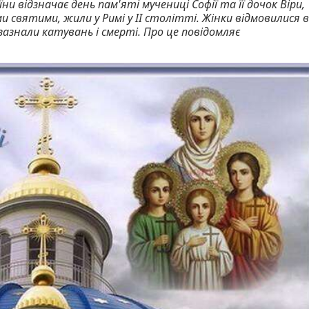
ни відзначає день пам'яті мучениці Софії та її дочок Віри,
и святими, жили у Римі у II столітті. Жінки відмовилися в
зазнали катувань і смерті. Про це повідомляє