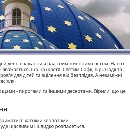
 цей день вважається радісним жиночим святом. Навіть
вважається, що на щастя. Святим Софії, Вірі, Надії та
ов'я для дітей та зцілення від безпліддя. А незаміжні
есілля.
ощами - пирогами та іншими десертами. Вірили, що це
ня
займатися хатніми клопотами
 буде щасливим і швидко розпадеться.