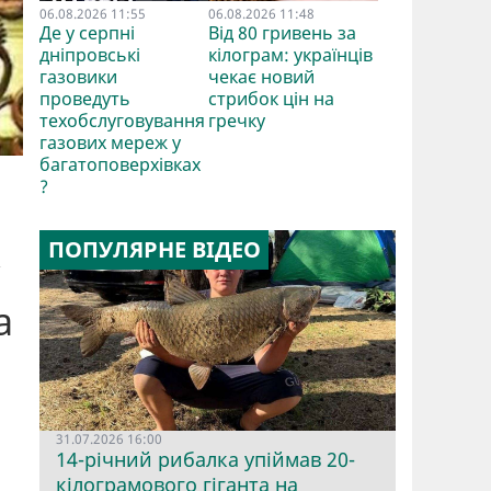
06.08.2026 11:55
06.08.2026 11:48
Де у серпні
Від 80 гривень за
дніпровські
кілограм: українців
газовики
чекає новий
проведуть
стрибок цін на
техобслуговування
гречку
газових мереж у
багатоповерхівках
?
ПОПУЛЯРНЕ ВІДЕО
а
31.07.2026 16:00
14-річний рибалка упіймав 20-
кілограмового гіганта на