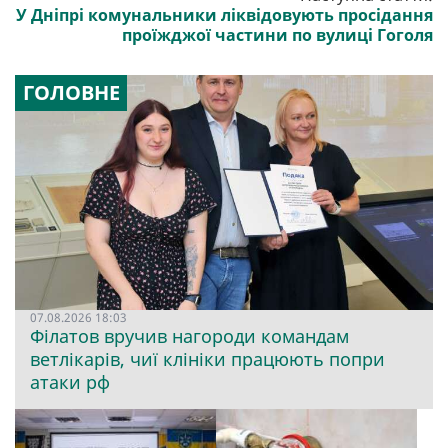
У Дніпрі комунальники ліквідовують просідання
проїжджої частини по вулиці Гоголя
ГОЛОВНЕ
07.08.2026 18:03
Філатов вручив нагороди командам
ветлікарів, чиї клініки працюють попри
атаки рф