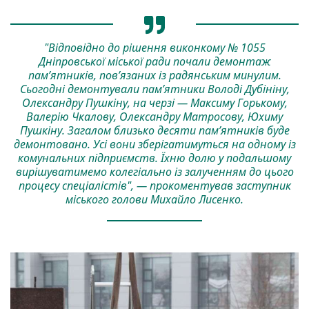
"Відповідно до рішення виконкому № 1055
Дніпровської міської ради почали демонтаж
пам’ятників, пов’язаних із радянським минулим.
Сьогодні демонтували пам’ятники Володі Дубініну,
Олександру Пушкіну, на черзі — Максиму Горькому,
Валерію Чкалову, Олександру Матросову, Юхиму
Пушкіну. Загалом близько десяти пам’ятників буде
демонтовано. Усі вони зберігатимуться на одному із
комунальних підприємств. Їхню долю у подальшому
вирішуватимемо колегіально із залученням до цього
процесу спеціалістів", — прокоментував заступник
міського голови Михайло Лисенко.