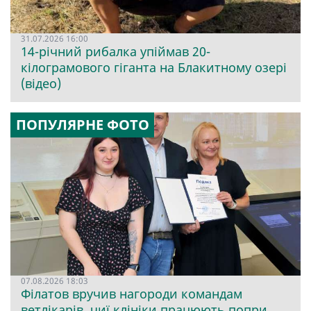
31.07.2026 16:00
14-річний рибалка упіймав 20-
кілограмового гіганта на Блакитному озері
(відео)
ПОПУЛЯРНЕ ФОТО
07.08.2026 18:03
Філатов вручив нагороди командам
ветлікарів, чиї клініки працюють попри