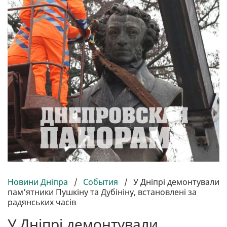
Новини Дніпра
/
События
/
У Дніпрі демонтували
пам’ятники Пушкіну та Дубініну, встановлені за
радянських часів
У Дніпрі демонтували