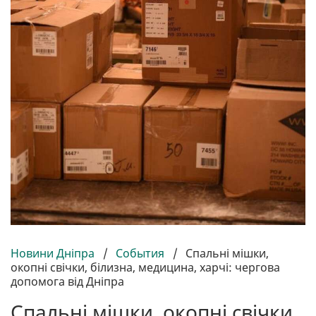
Новини Дніпра
/
События
/
Спальні мішки,
окопні свічки, білизна, медицина, харчі: чергова
допомога від Дніпра
Спальні мішки, окопні свічки,