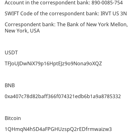
Account in the correspondent bank: 890-0085-754
SWIFT Code of the correspondent bank: IRVT US 3N
Correspondent bank: The Bank of New York Mellon,
New York, USA
USDT
TFJoUJDwNiX79p16HptEJz9o9Nona9oXQZ
BNB
0xa407c78d82baff366f074321edb6b1a9a8785332
Bitcoin
1QHmqN4h5D4aFPGHUzspQ2rEDfrmwaizw3