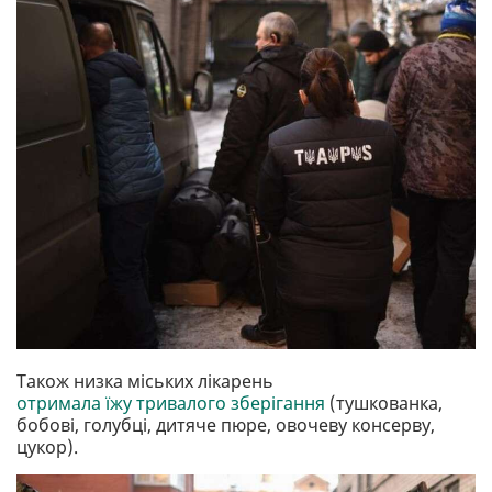
Також низка міських лікарень
отримала їжу тривалого зберігання
(тушкованка,
бобові, голубці, дитяче пюре, овочеву консерву,
цукор).