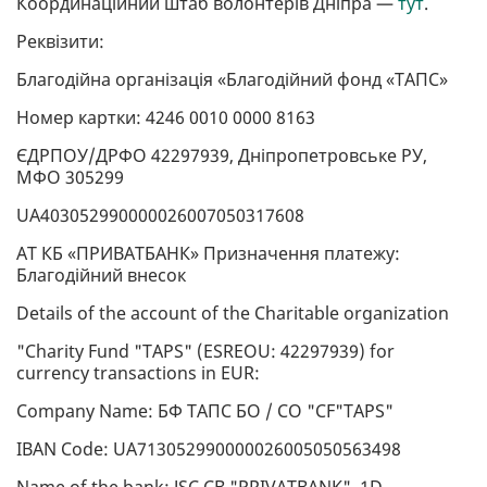
Координаційний штаб волонтерів Дніпра —
тут
.
Реквізити:
Благодійна організація «Благодійний фонд «ТАПС»
Номер картки: 4246 0010 0000 8163
ЄДРПОУ/ДРФО 42297939, Дніпропетровське РУ,
МФО 305299
UA403052990000026007050317608
АТ КБ «ПРИВАТБАНК» Призначення платежу:
Благодійний внесок
Details of the account of the Charitable organization
"Charity Fund "TAPS" (ESREOU: 42297939) for
currency transactions in EUR:
Company Name: БФ TAПC БО / CO "CF"TAPS"
IBAN Code: UA713052990000026005050563498