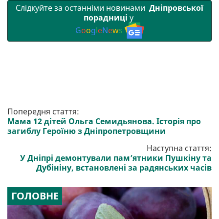
Слідкуйте за останніми новинами
Дніпровської
порадниці
у
G
o
o
g
l
e
N
e
w
s
Попередня стаття:
Мама 12 дітей Ольга Семидьянова. Історія про
загиблу Героїню з Дніпропетровщини
Наступна стаття:
У Дніпрі демонтували пам’ятники Пушкіну та
Дубініну, встановлені за радянських часів
ГОЛОВНЕ