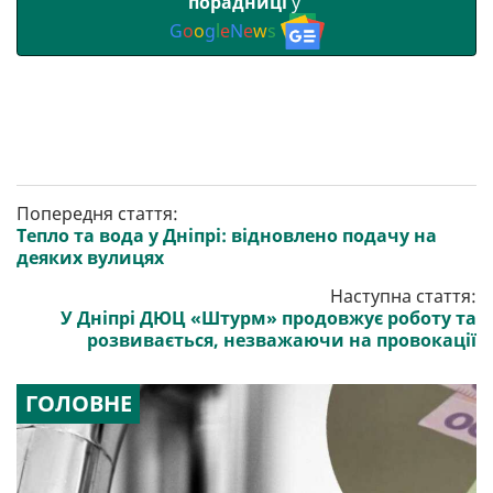
порадниці
у
G
o
o
g
l
e
N
e
w
s
Попередня стаття:
Тепло та вода у Дніпрі: відновлено подачу на
деяких вулицях
Наступна стаття:
У Дніпрі ДЮЦ «Штурм» продовжує роботу та
розвивається, незважаючи на провокації
ГОЛОВНЕ