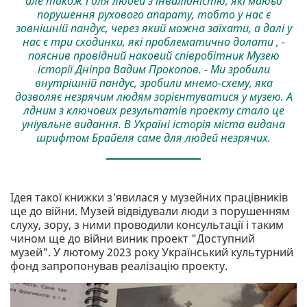
але також і для людей з інвалідністю, які маюьб
порушення рухового апарату, тобто у нас є
зовнішній пандус, через який можна заїхати, а далі у
нас є три сходинки, які проблематично долати , -
пояснив провідний наковий співробітник Музею
історії Дніпра Вадим Прокопов. - Ми зробили
внутрішній пандус, зробили мнемо-схему, яка
дозволяє незрячим людям зорієнтуватися у музею. А
лдним з ключових результатів проекту стало це
уніувльне видання. В Україні історія міста видана
шрифтом Брайеля саме для людей незрячих.
Ідея такої книжки з'явилася у музейних працівників
ще до війни. Музей відвідували люди з порушенням
слуху, зору, з ними проводили консультації і таким
чином ще до війни виник проект "Доступний
музей". У лютому 2023 року Український культурний
фонд запропонував реалізацію проекту.