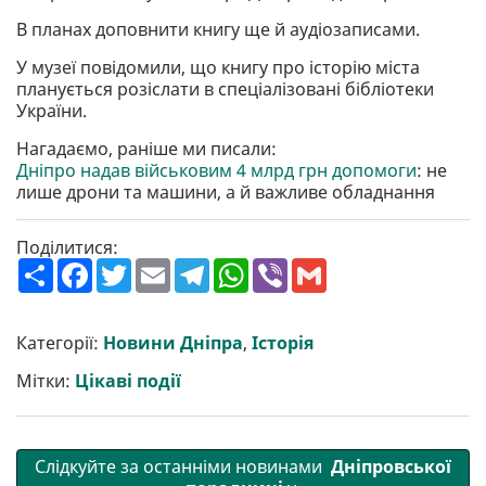
В планах доповнити книгу ще й аудіозаписами.
У музеї повідомили, що книгу про історію міста
планується розіслати в спеціалізовані бібліотеки
України.
Нагадаємо, раніше ми писали:
Дніпро надав військовим 4 млрд грн допомоги
: не
лише дрони та машини, а й важливе обладнання
Поділитися:
П
F
T
E
T
W
V
G
о
a
w
m
e
h
i
m
ш
c
i
a
l
a
b
a
и
e
t
i
e
t
e
i
р
b
t
l
g
s
r
l
Категорії:
Новини Дніпра
,
Історія
и
o
e
r
A
т
o
r
a
p
Мітки:
Цікаві події
и
k
m
p
Слідкуйте за останніми новинами
Дніпровської