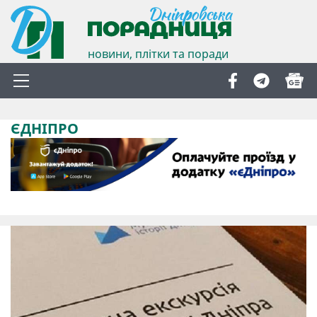
новини, плітки та поради
ЄДНІПРО