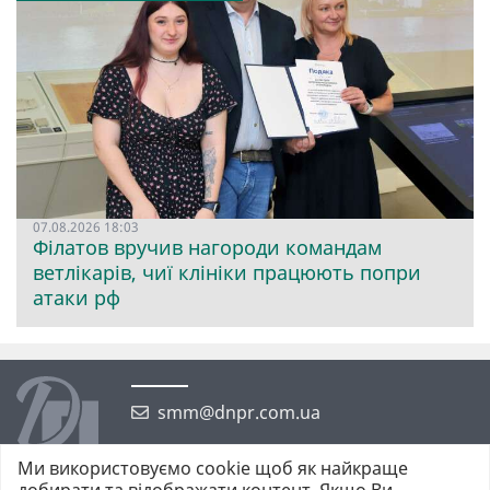
07.08.2026 18:03
Філатов вручив нагороди командам
ветлікарів, чиї клініки працюють попри
атаки рф
smm@dnpr.com.ua
Ми використовуємо cookie щоб як найкраще
добирати та відображати контент. Якщо Ви