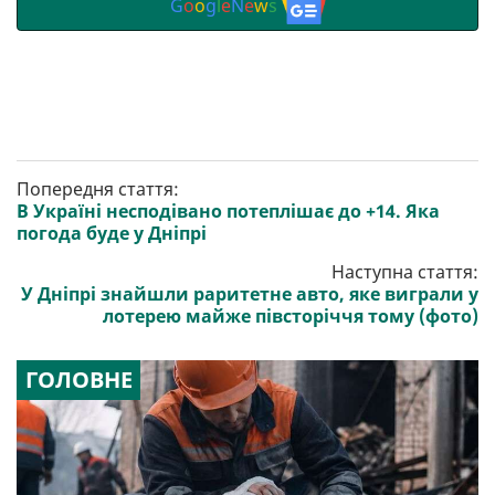
G
o
o
g
l
e
N
e
w
s
Попередня стаття:
В Україні несподівано потеплішає до +14. Яка
погода буде у Дніпрі
Наступна стаття:
У Дніпрі знайшли раритетне авто, яке виграли у
лотерею майже півсторіччя тому (фото)
ГОЛОВНЕ