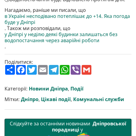
Нагадаємо, раніше ми писали, що
в Україні несподівано потеплішає до +14. Яка погода
буде у Дніпрі
. Також ми розповідали, що
у Дніпрі у неділю деякі будинки залишаться без
водопостачання через аварійні роботи
.
Поділитися:
П
F
T
E
T
W
V
G
о
a
w
m
e
h
i
m
ш
c
i
a
l
a
b
a
и
e
t
i
e
t
e
i
р
b
t
l
g
s
r
l
Категорії:
Новини Дніпра
,
Події
и
o
e
r
A
т
o
r
a
p
Мітки:
Дніпро
,
Цікаві події
,
Комунальні служби
и
k
m
p
Слідкуйте за останніми новинами
Дніпровської
порадниці
у