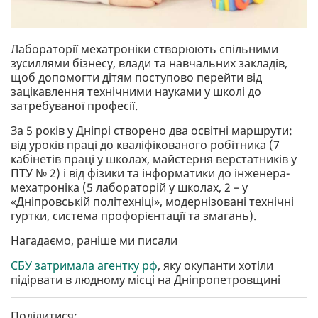
Лабораторії мехатроніки створюють спільними
зусиллями бізнесу, влади та навчальних закладів,
щоб допомогти дітям поступово перейти від
зацікавлення технічними науками у школі до
затребуваної професії.
За 5 років у Дніпрі створено два освітні маршрути:
від уроків праці до кваліфікованого робітника (7
кабінетів праці у школах, майстерня верстатників у
ПТУ № 2) і від фізики та інформатики до інженера-
мехатроніка (5 лабораторій у школах, 2 – у
«Дніпровській політехніці», модернізовані технічні
гуртки, система профорієнтації та змагань).
Нагадаємо, раніше ми писали
СБУ затримала агентку рф
, яку окупанти хотіли
підірвати в людному місці на Дніпропетровщині
Поділитися: