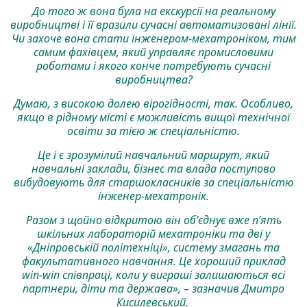
До того ж вона була на екскурсії на реальному
виробництві і її вразили сучасні автоматизовані лінії.
Чи захоче вона стати інженером-мехатроніком, тим
самим фахівцем, який управляє промисловими
роботами і якого конче потребують сучасні
виробництва?
Думаю, з високою долею вірогідності, так. Особливо,
якщо в рідному місті є можливість вищої технічної
освіти за тією ж спеціальністю.
Це і є зрозумілий навчальний маршрут, який
навчальні заклади, бізнес та влада поступово
вибудовують для старшокласників за спеціальністю
інженер-мехатронік.
Разом з щойно відкритою він об’єднує вже п’ять
шкільних лабораторій мехатроніки та дві у
«Дніпровській політехніці», систему змагань та
факультативного навчання. Це хороший приклад
win-win співпраці, коли у виграші залишаються всі
партнери, діти та держава», – зазначив Дмитро
Кисилевський.