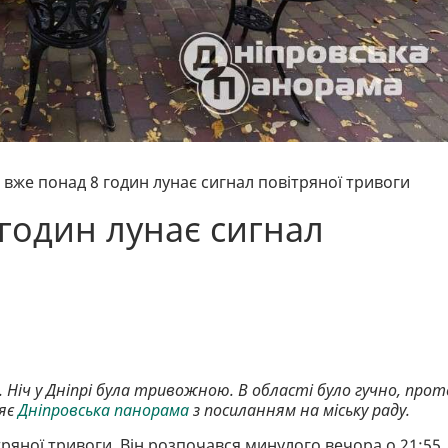
і вже понад 8 годин лунає сигнал повітряної тривоги
 годин лунає сигнал
Ніч у Дніпрі була тривожною. В області було гучно, прот
ляє
Дніпровська панорама
з посиланням на міську раду.
тряної тривоги. Він розпочався минулого вечора о 21:55