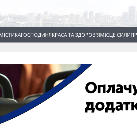
МІСТИКА
ГОСПОДИНЯ
КРАСА ТА ЗДОРОВ’Я
МІСЦЕ СИЛИ
ПР