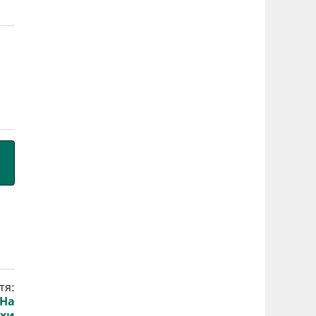
тя:
 На
ухи