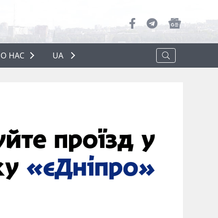
О НАС
UA
ПРО НАС
РЕКЛАМА
ПОЛІТИКА КОНФІДЕНЦІЙНОСТІ