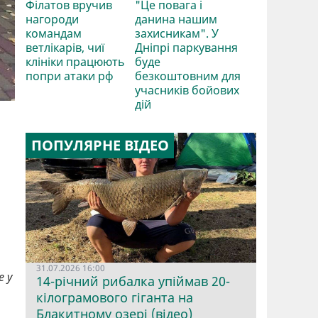
Філатов вручив
"Це повага і
нагороди
данина нашим
командам
захисникам". У
ветлікарів, чиї
Дніпрі паркування
клініки працюють
буде
попри атаки рф
безкоштовним для
учасників бойових
дій
ПОПУЛЯРНЕ ВІДЕО
31.07.2026 16:00
е у
14-річний рибалка упіймав 20-
кілограмового гіганта на
Блакитному озері (відео)
.