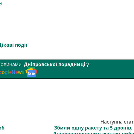
и
Цікаві події
 новинами
Дніпровської порадниці
у
o
o
g
l
e
N
e
w
s
Наступна стат
об
Збили одну ракету та 5 дронів.
Дніпропетровщині лунали виб