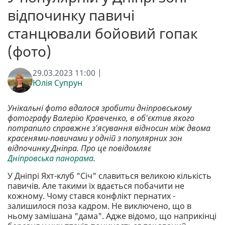
відпочинку павичі
станцювали бойовий гопак
(фото)
29.03.2023 11:00 |
Юлія Супрун
Унікальні фото вдалося зробити дніпровському
фотографу Валерію Кравченко, в об'єктив якого
потрапило справжнє з'ясування відносин між двома
красенями-павичами у одній з популярних зон
відпочинку Дніпра. Про це повідомляє
Дніпровська панорама
.
У Дніпрі Яхт-клуб "Січ" славиться великою кількість
павичів. Але такими їх вдається побачити не
кожному. Чому стався конфлікт пернатих -
залишилося поза кадром. Не виключено, що в
ньому замішана "дама". Адже відомо, що наприкінці