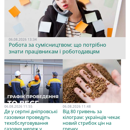
06.08.2026 13:34
Робота за сумісництвом: що потрібно
знати працівникам і роботодавцям
06.08.2026 11:55
06.08.2026 11:48
Де у серпні дніпровські
Від 80 гривень за
газовики проведуть
кілограм: українців чекає
техобслуговування
новий стрибок цін на
газових мереж у
гречку