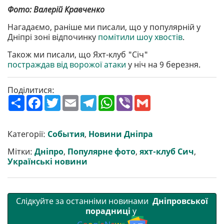
Фото: Валерій Кравченко
Нагадаємо, раніше ми писали, що у популярній у
Дніпрі зоні відпочинку
помітили шоу хвостів
.
Також ми писали, що Яхт-клуб "Січ"
постраждав від ворожої атаки
у ніч на 9 березня.
Поділитися:
П
F
T
E
T
W
V
G
о
a
w
m
e
h
i
m
ш
c
i
a
l
a
b
a
и
e
t
i
e
t
e
i
р
b
t
l
g
s
r
l
Категорії:
События
,
Новини Дніпра
и
o
e
r
A
т
o
r
a
p
Мітки:
Дніпро
,
Популярне фото
,
яхт-клуб Сич
,
и
k
m
p
Українські новини
Слідкуйте за останніми новинами
Дніпровської
порадниці
у