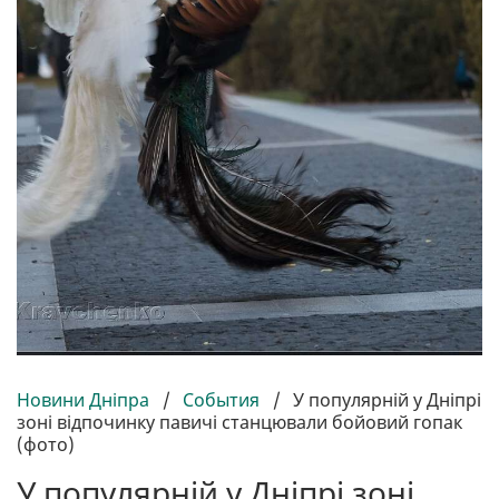
Новини Дніпра
/
События
/
У популярній у Дніпрі
зоні відпочинку павичі станцювали бойовий гопак
(фото)
У популярній у Дніпрі зоні