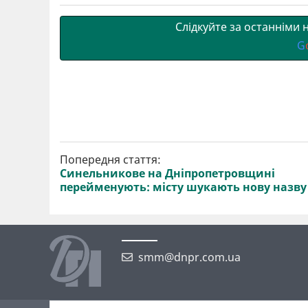
т
o
r
a
p
и
k
m
p
Слідкуйте за останніми
G
Попередня стаття:
Синельникове на Дніпропетровщині
перейменують: місту шукають нову назву
smm@dnpr.com.ua