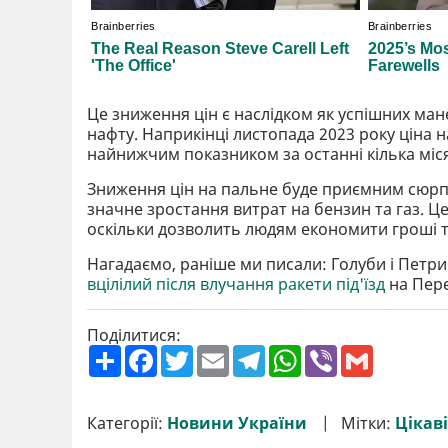
Це зниження цін є наслідком як успішних манев
нафту. Наприкінці листопада 2023 року ціна н
найнижчим показником за останні кілька міся
Зниження цін на пальне буде приємним сюрприз
значне зростання витрат на бензин та газ. Ц
оскільки дозволить людям економити гроші та
Нагадаємо, раніше ми писали: Голуби і Петри
вцілілий після влучання ракети під'їзд
на Пере
Поділитися:
П
F
T
E
T
W
V
G
о
a
w
m
e
h
i
m
ш
c
i
a
l
a
b
a
и
e
t
i
e
t
e
i
р
b
t
l
g
s
r
l
Категорії:
Новини України
Мітки:
Цікаві
и
o
e
r
A