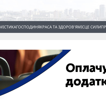
МІСТИКА
ГОСПОДИНЯ
КРАСА ТА ЗДОРОВ’Я
МІСЦЕ СИЛИ
ПР