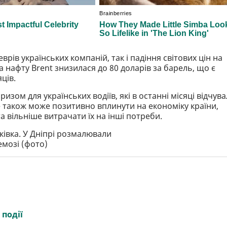
рів українських компаній, так і падіння світових цін на
а нафту Brent знизилася до 80 доларів за барель, що є
ців.
ом для українських водіїв, які в останні місяці відчув
е також може позитивно вплинути на економіку країни,
 вільніше витрачати їх на інші потреби.
ківка. У Дніпрі розмалювали
мозі (фото)
 події