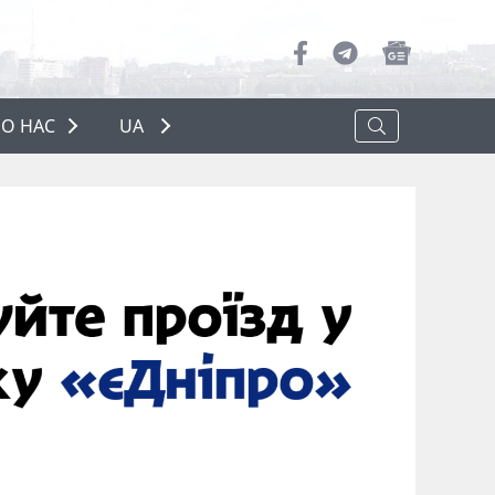
О НАС
UA
ПРО НАС
РЕКЛАМА
ПОЛІТИКА КОНФІДЕНЦІЙНОСТІ