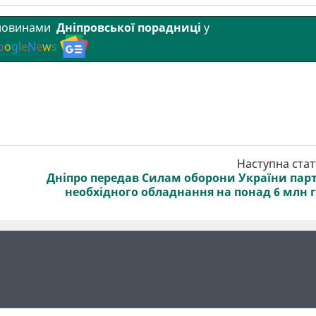
 новинами
Дніпровської порадниці
у
o
o
g
l
e
N
e
w
s
Наступна стат
Дніпро передав Силам оборони України пар
необхідного обладнання на понад 6 млн 