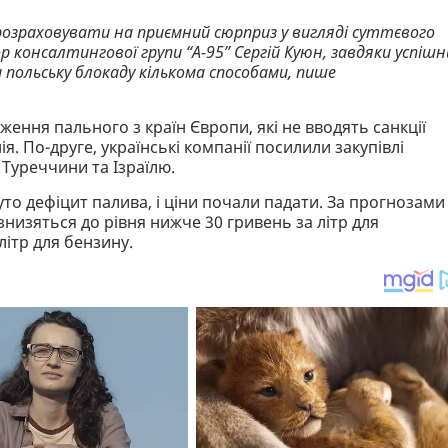
ь розраховувати на приємний сюрприз у вигляді суттєвого
р консалтингової групи “А-95” Сергій Куюн, завдяки успіш
 польську блокаду кількома способами, пише
ення пального з країн Європи, які не вводять санкції
я. По-друге, українські компанії посилили закупівлі
Туреччини та Ізраїлю.
уто дефіцит палива, і ціни почали падати. За прогнозами
знизяться до рівня нижче 30 гривень за літр для
літр для бензину.