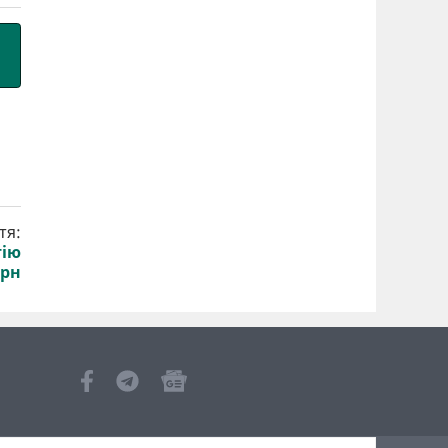
тя:
тію
грн