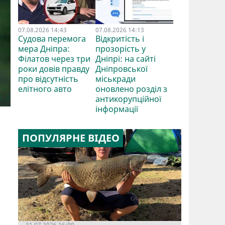
07.08.2026 14:43
07.08.2026 14:13
Судова перемога
Відкритість і
мера Дніпра:
прозорість у
Філатов через три
Дніпрі: на сайті
роки довів правду
Дніпровської
про відсутність
міськради
елітного авто
оновлено розділ з
антикорупційної
інформації
ПОПУЛЯРНЕ ВІДЕО
31.07.2026 16:00