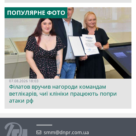
ПОПУЛЯРНЕ ФОТО
07.08.2026 18:03
Філатов вручив нагороди командам
ветлікарів, чиї клініки працюють попри
атаки рф
smm@dnpr.com.ua