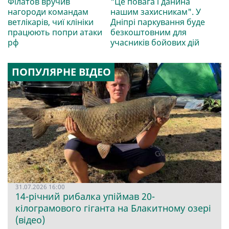
Філатов вручив
"Це повага і данина
нагороди командам
нашим захисникам". У
ветлікарів, чиї клініки
Дніпрі паркування буде
працюють попри атаки
безкоштовним для
рф
учасників бойових дій
ПОПУЛЯРНЕ ВІДЕО
31.07.2026 16:00
14-річний рибалка упіймав 20-
кілограмового гіганта на Блакитному озері
(відео)