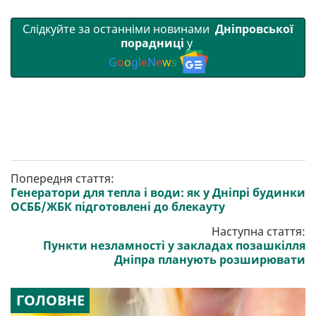
Слідкуйте за останніми новинами
Дніпровської
порадниці
у
G
o
o
g
l
e
N
e
w
s
Попередня стаття:
Генератори для тепла і води: як у Дніпрі будинки
ОСББ/ЖБК підготовлені до блекауту
Наступна стаття:
Пункти незламності у закладах позашкілля
Дніпра планують розширювати
ГОЛОВНЕ