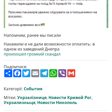
Напомним, ранее мы писали
Нахамили и не дали возможности оплатить: в
одном из заведений Днепра
произошел громкий скандал
Поділитися:
П
F
T
E
T
W
V
G
о
a
w
m
e
h
i
m
ш
c
i
a
l
a
b
a
и
e
t
i
e
t
e
i
р
b
t
l
g
s
r
l
Категорії:
События
и
o
e
r
A
т
o
r
a
p
Мітки:
Укрзалізниця
,
Новости Кривой Рог
,
и
k
m
p
Укрзализныця
,
Новости Никополь