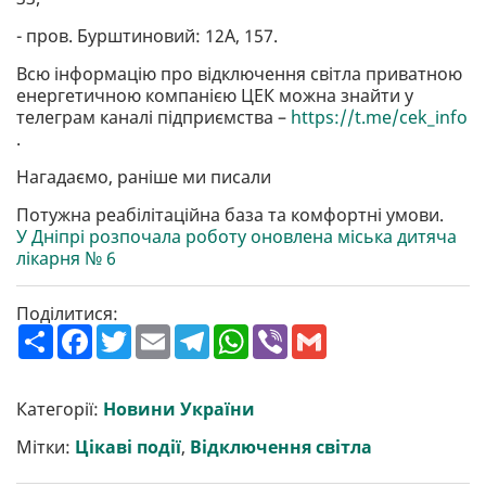
- пров. Бурштиновий: 12А, 157.
Всю інформацію про відключення світла приватною
енергетичною компанією ЦЕК можна знайти у
телеграм каналі підприємства –
https://t.me/cek_info
.
Нагадаємо, раніше ми писали
Потужна реабілітаційна база та комфортні умови.
У Дніпрі розпочала роботу оновлена міська дитяча
лікарня № 6
Поділитися:
П
F
T
E
T
W
V
G
о
a
w
m
e
h
i
m
ш
c
i
a
l
a
b
a
и
e
t
i
e
t
e
i
р
b
t
l
g
s
r
l
Категорії:
Новини України
и
o
e
r
A
т
o
r
a
p
Мітки:
Цікаві події
,
Відключення світла
и
k
m
p