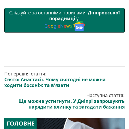
Слідкуйте за останніми новинами
Дніпровської
порадниці
у
G
o
o
g
l
e
N
e
w
s
Попередня стаття:
Святої Анастасії. Чому сьогодні не можна
ходити босоніж та в'язати
Наступна стаття:
Ще можна устигнути. У Дніпрі запрошують
нарядити ялинку та загадати бажання
ГОЛОВНЕ