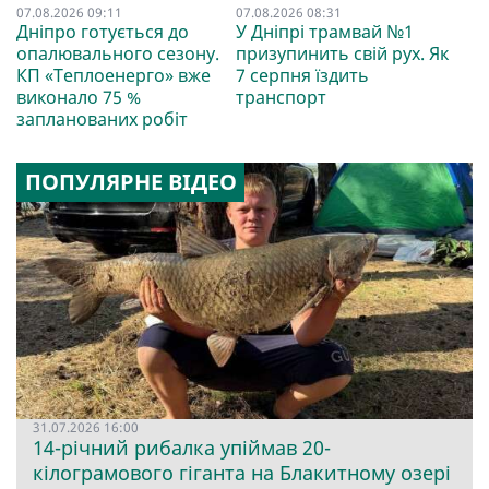
07.08.2026 09:11
07.08.2026 08:31
Дніпро готується до
У Дніпрі трамвай №1
опалювального сезону.
призупинить свій рух. Як
КП «Теплоенерго» вже
7 серпня їздить
виконало 75 %
транспорт
запланованих робіт
ПОПУЛЯРНЕ ВІДЕО
31.07.2026 16:00
14-річний рибалка упіймав 20-
кілограмового гіганта на Блакитному озері