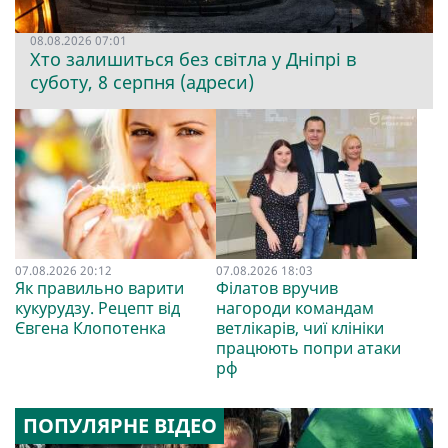
08.08.2026 07:01
Хто залишиться без світла у Дніпрі в
суботу, 8 серпня (адреси)
07.08.2026 20:12
07.08.2026 18:03
Як правильно варити
Філатов вручив
кукурудзу. Рецепт від
нагороди командам
Євгена Клопотенка
ветлікарів, чиї клініки
працюють попри атаки
рф
ПОПУЛЯРНЕ ВІДЕО