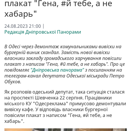
плакат "Гена, #й тебе, а не
хабарь"
24.08.2023 21:00 |
Редакція Дніпровської Панорами
В Одесі через демонтаж комунальниками вивіски на
бургерній виник скандал. Замість нової вивіски
власники закладу громадського харчування повісили
плакат з написом "Гена, #й тебе, а не хабарь". Про це
повідомляє
"Дніпровська панорама"
з посиланням на
телеграм-канал депутата Одеської міськради Петро
Обухов.
Як розповів одеський депутат, така ситуація сталася
на проспекті Шевченка 22 серпня. Працівники
міського КУ "Одесреклама" примусово демонтували
вивіску кафе. У відповідь власники бургерної
повісили плакат з написом "Гена, #й тебе, а не
хабарь".