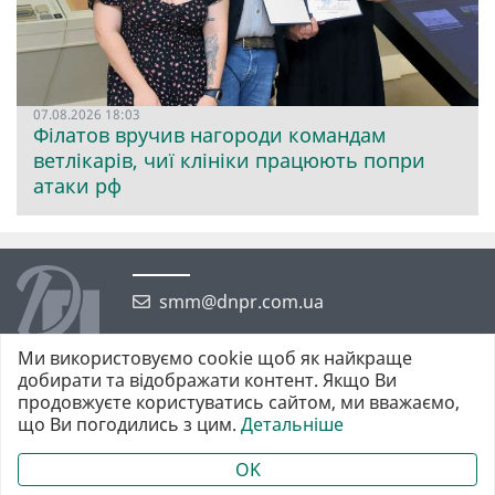
07.08.2026 18:03
Філатов вручив нагороди командам
ветлікарів, чиї клініки працюють попри
атаки рф
smm@dnpr.com.ua
Ми використовуємо cookie щоб як найкраще
добирати та відображати контент. Якщо Ви
продовжуєте користуватись сайтом, ми вважаємо,
що Ви погодились з цим.
Детальніше
©2026 https://dnpr.com.ua Дніпровська порадниця
Всі права захищені. При повному або частковому використанні
OK
матеріалів обов'язкове активне гіперпосилання у першому абзаці.