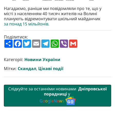
Нагадаємо, раніше ми повідомляли про те, що у
місті з населенням 40 тисяч жителів на Волині
планують відремонтувати шкільний майданчик
за понад 15 мільйонів.
Поділитися:
П
F
T
E
T
W
V
G
о
a
w
m
e
h
i
m
ш
c
i
a
l
a
b
a
и
e
t
i
e
t
e
i
р
b
t
l
g
s
r
l
Категорії:
Новини України
и
o
e
r
A
т
o
r
a
p
Мітки:
Скандал
,
Цікаві події
и
k
m
p
Слідкуйте за останніми новинами
Дніпровської
порадниці
у
G
o
o
g
l
e
N
e
w
s