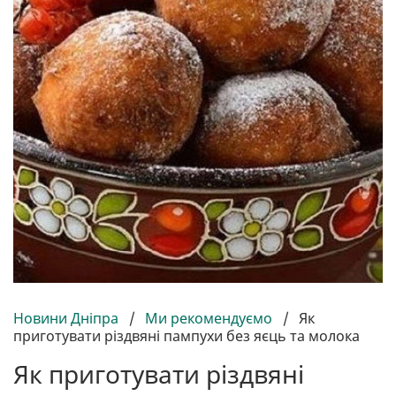
Новини Дніпра
/
Ми рекомендуємо
/
Як
приготувати різдвяні пампухи без яєць та молока
Як приготувати різдвяні