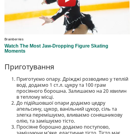
Приготування
Приготуємо опару. Дріжджі розводимо у теплій
воді, додаємо 1 ст.л. цукру та 100 грам
просіяного борошна. Залишаємо на 20 хвилин
в теплому місці.
До підійшовшої опари додаємо цедру
апельсину, цукор, ванільний цукор, сіль та
злегка перемішуємо, вливаємо соняшникову
олію, та замішуємо тісто.
Просіяне борошно додаємо поступово,
замішуючи мʼяке, еластичне тісто. Тісто має