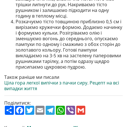
трішки липнути до рук. Накриваємо тісто
рушником і залишаємо підходити на одну
годину в теплому місці.
Розкачуємо тісто товщиною приблизно 0,5 см і
вирізаємо кружечки формою. Додаємо начинку
і формуємо кульки. Розігріваємо олію і
зменшуємо вогонь до середнього, опускаємо
пампухи по одному і смажимо з обох сторін до
золотавого кольору. Готові пампухи
викладаємо на 3-5 хв на застелену паперовими
рушниками тарілку, а потім одразу щедро
присипаємо цукровою пудрою.
Також раніше ми писали
Ціла гора легкої випічки з пачки сиру. Рецепт на всі
випадки життя
Поділитися:
П
F
T
E
T
W
V
G
о
a
w
m
e
h
i
m
ш
c
i
a
l
a
b
a
и
e
t
i
e
t
e
i
р
b
t
l
g
s
r
l