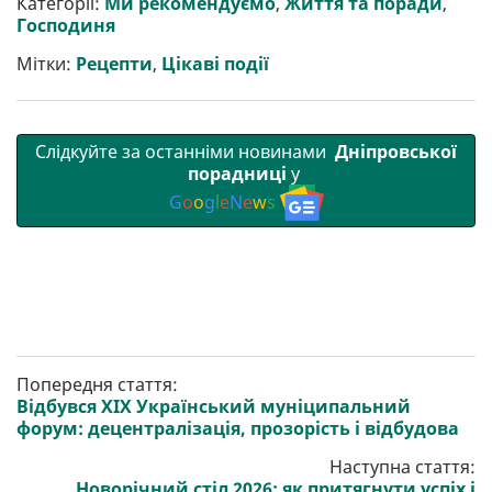
Категорії:
Ми рекомендуємо
,
Життя та поради
,
и
o
e
r
A
Господиня
т
o
r
a
p
и
k
m
p
Мітки:
Рецепти
,
Цікаві події
Слідкуйте за останніми новинами
Дніпровської
порадниці
у
G
o
o
g
l
e
N
e
w
s
Попередня стаття:
Відбувся ХІХ Український муніципальний
форум: децентралізація, прозорість і відбудова
Наступна стаття:
Новорічний стіл 2026: як притягнути успіх і