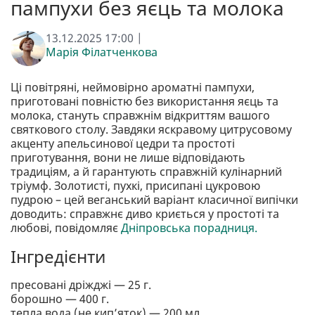
пампухи без яєць та молока
13.12.2025 17:00 |
Марія Філатченкова
Ці повітряні, неймовірно ароматні пампухи,
приготовані повністю без використання яєць та
молока, стануть справжнім відкриттям вашого
святкового столу. Завдяки яскравому цитрусовому
акценту апельсинової цедри та простоті
приготування, вони не лише відповідають
традиціям, а й гарантують справжній кулінарний
тріумф. Золотисті, пухкі, присипані цукровою
пудрою – цей веганський варіант класичної випічки
доводить: справжнє диво криється у простоті та
любові, повідомляє
Дніпровська порадниця.
Інгредієнти
пресовані дріжджі — 25 г.
борошно — 400 г.
тепла вода (не кип’яток) — 200 мл.