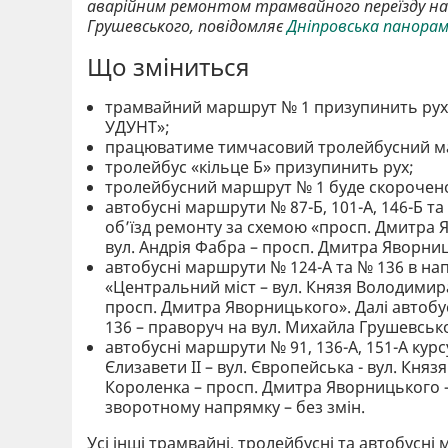
аварійним ремонтом трамвайного переїзду на
Грушевського, повідомляє
Дніпровська панора
Що зміниться
трамвайний маршрут № 1 призупинить рух,
УДУНТ»;
працюватиме тимчасовий тролейбусний мар
тролейбус «кільце Б» призупинить рух;
тролейбусний маршрут № 1 буде скорочено
автобусні маршрути № 87-Б, 101-А, 146-Б т
об’їзд ремонту за схемою «просп. Дмитра Я
вул. Андрія Фабра – просп. Дмитра Яворниц
автобусні маршрути № 124-А та № 136 в на
«Центральний міст – вул. Князя Володимир
просп. Дмитра Яворницького». Далі автобу
136 – праворуч на вул. Михайла Грушевсько
автобусні маршрути № 91, 136-А, 151-А кур
Єлизавети ІІ – вул. Європейська - вул. Кн
Короленка – просп. Дмитра Яворницького –
зворотному напрямку – без змін.
Усі інші трамвайні, тролейбусні та автобус