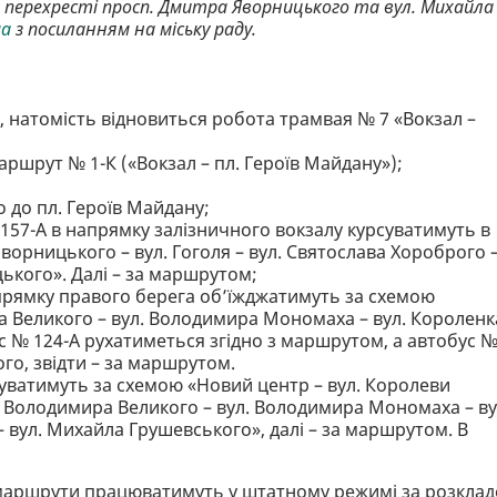
 перехресті просп. Дмитра Яворницького та вул. Михайла
ма
з посиланням на міську раду.
 натомість відновиться робота трамвая № 7 «Вокзал –
шрут № 1-К («Вокзал – пл. Героїв Майдану»);
 до пл. Героїв Майдану;
а 157-А в напрямку залізничного вокзалу курсуватимуть в
ворницького – вул. Гоголя – вул. Святослава Хороброго 
ького». Далі – за маршрутом;
прямку правого берега об’їжджатимуть за схемою
а Великого – вул. Володимира Мономаха – вул. Короленк
с № 124-А рухатиметься згідно з маршрутом, а автобус 
го, звідти – за маршрутом.
суватимуть за схемою «Новий центр – вул. Королеви
язя Володимира Великого – вул. Володимира Мономаха – ву
 вул. Михайла Грушевського», далі – за маршрутом. В
ні маршрути працюватимуть у штатному режимі за розкла