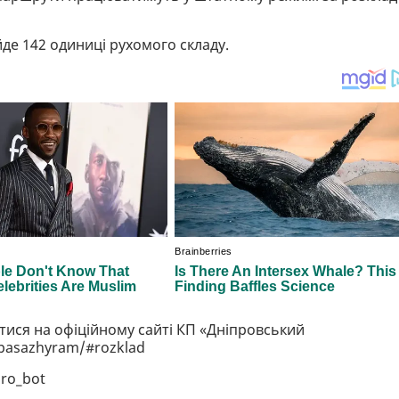
е 142 одиниці рухомого складу.
тися на офіційному сайті КП «Дніпровський
/pasazhyram/#rozklad
pro_bot