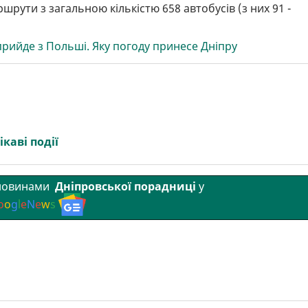
рути з загальною кількістю 658 автобусів (з них 91 -
рийде з Польші. Яку погоду принесе Дніпру
ікаві події
 новинами
Дніпровської порадниці
у
o
o
g
l
e
N
e
w
s