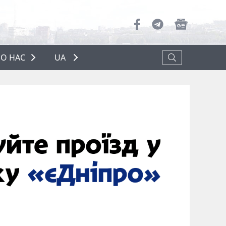
О НАС
UA
ПРО НАС
РЕКЛАМА
ПОЛІТИКА КОНФІДЕНЦІЙНОСТІ