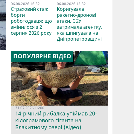
06.08.2026 16:32
06.08.2026 15:32
Страховий стаж і
Коригувала
борги
ракетно-дронові
роботодавця: що
атаки. СБУ
змінилося з 2
затримала агентку,
серпня 2026 року
яка шпигувала на
Дніпропетровщині
ПОПУЛЯРНЕ ВІДЕО
31.07.2026 16:00
14-річний рибалка упіймав 20-
кілограмового гіганта на
Блакитному озері (відео)