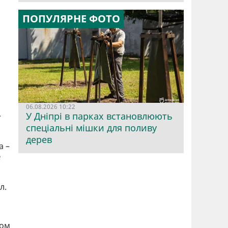
ПОПУЛЯРНЕ ФОТО
06.08.2026 10:22
У Дніпрі в парках встановлюють
–
спеціальні мішки для поливу
дерев
а –
№
л.
дом