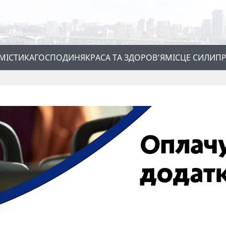
МІСТИКА
ГОСПОДИНЯ
КРАСА ТА ЗДОРОВ’Я
МІСЦЕ СИЛИ
ПР