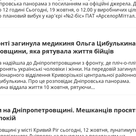
провська панорама з посиланням на офіційні джерела. 
 12 годині Сьогодні, 19 жовтня, о 12.00 у виробничих ціл
 плановий вибух у кар’єрі «№2-біс» ПАТ «АрселорМіттал
нті загинула медикиня Ольга Цибулькина
овщини, яка рятувала життя бійців
ка надійшла до Дніпропетровщини з фронту, де пліч-о-плі
ронять українські чоловіки і жінки. На передовій загинул
іонарного відділення Криворізької центральної районно
Цибулькина. Про це розповідає Дніпровська панорама.
ина віддала життя 10 жовтня, рятуючи…
 на Дніпропетровщині. Мешканців просят
покій
вщині у місті Кривий Ріг сьогодні, 12 жовтня, лунатимут
 повідомляє Дніпровська панорама з посиланням на