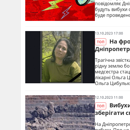
повідомляє Дні
будуть вибухи о
буде проведено
13.10.2023 17:00
На фро
ТОП
Дніпропетр
Трагічна звіст
рідну землю бо
медсестра стац
лікарні Ольга 
Ольга Цибульк
12.10.2023 11:00
Вибухи
ТОП
зберігати с
На Дніпропетро
вибухи. Про це