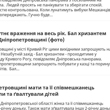
ла. Людей просять не панікувати та зберігати спокій.
остю контрольована. Коли лунатимуть вибухи Мешканці
попереджають. Гучно буде…
тнє враження на весь рік. Бал хризантем
 Дніпропетровщині (фото)
вщині у місті Кривий Ріг цими вихідними запрошують н
 Незабутній захід - Бал хризантем - проходитиме у
ду Кривого Рогу, повідомляє Дніпровська панорама.
пропетровщини запрошують побувати у казці та порину
вітів. Бал…
етровщині мати та її співмешканець
и та ґвалтували дітей
 Дніпропетровської області жінка та її співмешканець
річну доньку. Також мати зґвалтувала іншу 2-річну донь