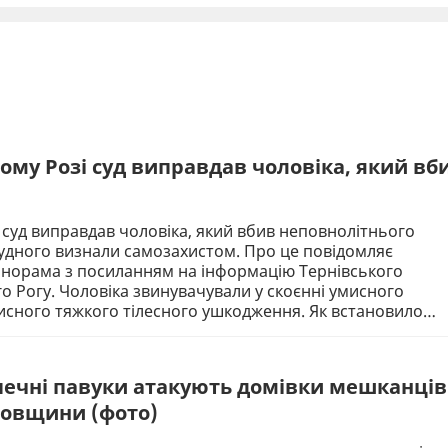
ому Розі суд виправдав чоловіка, який вб
 суд виправдав чоловіка, який вбив неповнолітнього
дсудного визнали самозахистом. Про це повідомляє
анорама з посиланням на інформацію Тернівського
о Рогу. Чоловіка звинувачували у скоєнні умисного
исного тяжкого тілесного ушкодження. Як встановило…
печні павуки атакують домівки мешканців
ровщини (фото)