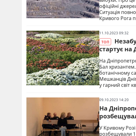
офіційні джере
Ситуація повн
Кривого Рога 
11.10.2023 09:32
Незабу
ТОП
стартує на
На Дніпропетро
Бал хризантем.
ботанічному са
Мешканців Дні
у гарний світ к
09.10.2023 14:20
На Дніпроп
розбещувал
У Кривому Розі
розбещували 1-