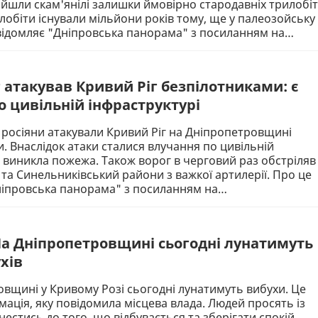
шли скам'янілі залишки ймовірно стародавніх трилобіт
лобіти існували мільйони років тому, ще у палеозойську
відомляє "Дніпровська панорама" з посиланням на…
г атакував Кривий Ріг безпілотниками: є
о цивільній інфраструктурі
 росіяни атакували Кривий Ріг на Дніпропетровщині
. Внаслідок атаки сталися влучання по цивільній
, виникла пожежа. Також ворог в черговий раз обстріляв
та Синельниківський райони з важкої артилерії. Про це
ніпровська панорама" з посиланням на…
На Дніпропетровщині сьогодні лунатимуть
хів
вщині у Кривому Розі сьогодні лунатимуть вибухи. Це
мація, яку повідомила місцева влада. Людей просять із
естись до того, що відбувається та зберігати спокій,