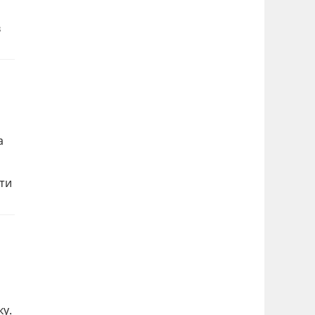
в
а
ти
ку.