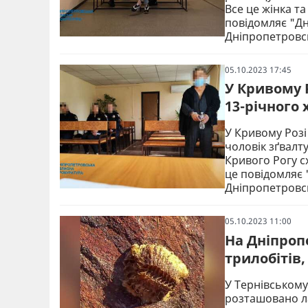
Все це жінка т
повідомляє "Д
Дніпропетровсь
05.10.2023 17:45
У Кривому 
13-річного
У Кривому Розі
чоловік зґвалт
Кривого Рогу с
це повідомляє
Дніпропетровс
05.10.2023 11:00
На Дніпроп
трилобітів
У Тернівському
розташовано л