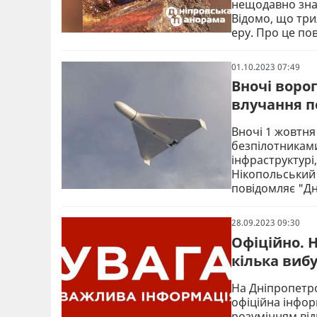
нещодавно знай
Відомо, що три
еру. Про це по
01.10.2023 07:49
Вночі воро
влучання п
Вночі 1 жовтня
безпілотниками
інфраструктурі
Нікопольський 
повідомляє "Д
28.09.2023 09:30
Офіційно. 
кілька вибу
На Дніпропетро
офіційна інфор
розумінням відн