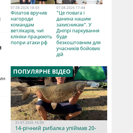
07.08.2026 18:03
07.08.2026 17:44
Філатов вручив
"Це повага і
нагороди
данина нашим
і
командам
захисникам". У
ветлікарів, чиї
Дніпрі паркування
клініки працюють
буде
попри атаки рф
безкоштовним для
и
учасників бойових
дій
ПОПУЛЯРНЕ ВІДЕО
дин
31.07.2026 16:00
14-річний рибалка упіймав 20-