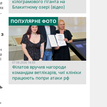
кілограмового гіганта на
Де
Блакитному озері (відео)
ях
…
ПОПУЛЯРНЕ ФОТО
 з
ч
а
ї
07.08.2026 18:03
Філатов вручив нагороди
командам ветлікарів, чиї клініки
працюють попри атаки рф
ь
ь