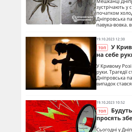
Мешканці Дніп
зустрічають у с
початком холод
Дніпровська па
павука-вовка. 
19.10.2023 12:30
У Крив
ТОП
на себе рук
У Кривому Розі
руки. Трагедії 
Дніпровська па
випадок стався
19.10.2023 10:52
Будут
ТОП
просять збе
Сьогодні у Дні