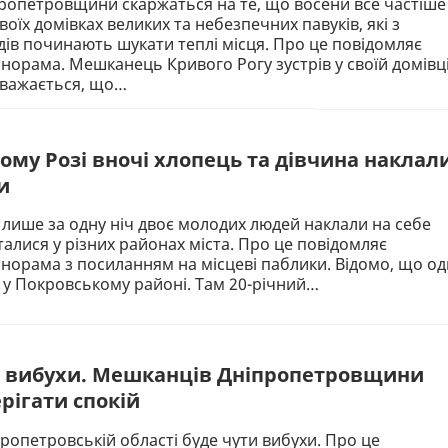
ропетровщини скаржаться на те, що восени все частіше
воїх домівках великих та небезпечних павуків, які з
ів починають шукати теплі місця. Про це повідомляє
норама. Мешканець Кривого Рогу зустрів у своїй домівц
вважається, що…
ому Розі вночі хлопець та дівчина наклал
и
 лише за одну ніч двоє молодих людей наклали на себе
сталися у різних районах міста. Про це повідомляє
норама з посиланням на місцеві паблики. Відомо, що о
 у Покровському районі. Там 20-річний…
ь вибухи. Мешканців Дніпропетровщини
рігати спокій
пропетровській області буде чути вибухи. Про це