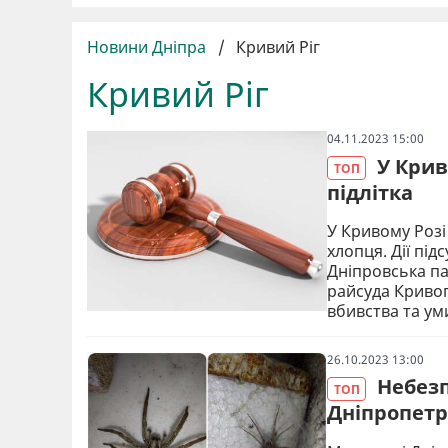
Новини Дніпра
/
Кривий Ріг
Кривий Ріг
04.11.2023 15:00
У Крив
ТОП
підлітка
У Кривому Розі
хлопця. Дії пі
Дніпровська п
райсуда Кривог
вбивства та ум
26.10.2023 13:00
Небез
ТОП
Дніпропет