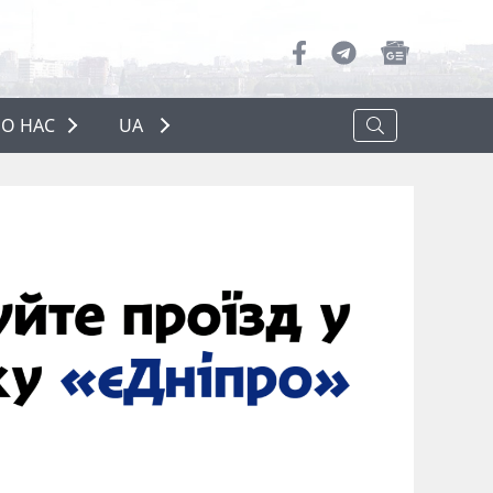
О НАС
UA
ПРО НАС
РЕКЛАМА
ПОЛІТИКА КОНФІДЕНЦІЙНОСТІ