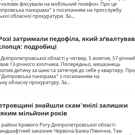
а чоловік фіксували на мобільний телефон. Про це
ніпровська панорама" з посиланням на пресслужбу
кої обласної прокуратури. За…
Розі затримали педофіла, який зґвалтував
 хлопця: подробиці
 Дніпропетровської області у четвер, 5 жовтня, 57-річни
ував 13-річного хлопчика. Попередньо, мешканець
хопив дитину за шию та затягнув до себе у квартиру. Про
 "Дніпровська панорама" з посиланням на
ьку обласну прокуратуру. За…
етровщині знайшли скам'янілі залишки
, яким мільйони років
 районі Кривого Рогу Дніпропетровської області
андшафтний заказник Червона Балка Північна. Там