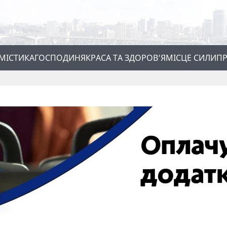
МІСТИКА
ГОСПОДИНЯ
КРАСА ТА ЗДОРОВ’Я
МІСЦЕ СИЛИ
ПР