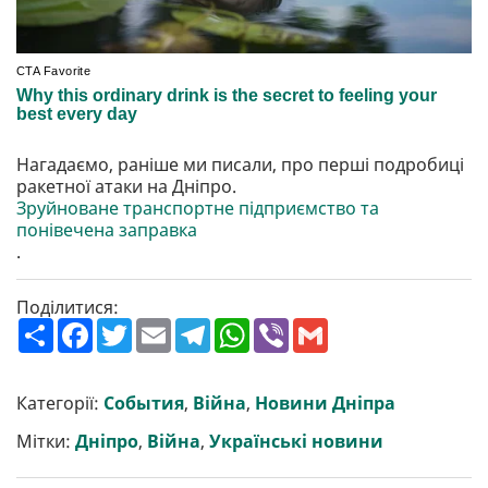
Нагадаємо, раніше ми писали, про перші подробиці
ракетної атаки на Дніпро.
Зруйноване транспортне підприємство та
понівечена заправка
.
Поділитися:
П
F
T
E
T
W
V
G
о
a
w
m
e
h
i
m
ш
c
i
a
l
a
b
a
и
e
t
i
e
t
e
i
р
b
t
l
g
s
r
l
Категорії:
События
,
Війна
,
Новини Дніпра
и
o
e
r
A
т
o
r
a
p
Мітки:
Дніпро
,
Війна
,
Українські новини
и
k
m
p