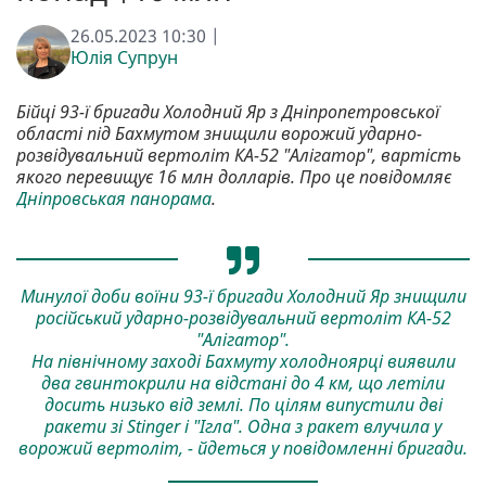
26.05.2023 10:30 |
Юлія Супрун
Бійці 93-ї бригади Холодний Яр з Дніпропетровської
області під Бахмутом знищили ворожий ударно-
розвідувальний вертоліт КА-52 "Алігатор", вартість
якого перевищує 16 млн долларів. Про це повідомляє
Дніпровськая панорама
.
Минулої доби воїни 93-ї бригади Холодний Яр знищили
російський ударно-розвідувальний вертоліт КА-52
"Алігатор".
На північному заході Бахмуту холодноярці виявили
два гвинтокрили на відстані до 4 км, що летіли
досить низько від землі. По цілям випустили дві
ракети зі Stinger і "Ігла". Одна з ракет влучила у
ворожий вертоліт, - йдеться у повідомленні бригади.