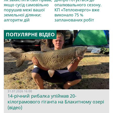
якщо сусід самовільно
опалювального сезону.
порушив межі вашої
КП «Теплоенерго» вже
земельної ділянки:
виконало 75 %
алгоритм дій
запланованих робіт
ПОПУЛЯРНЕ ВІДЕО
31.07.2026 16:00
14-річний рибалка упіймав 20-
кілограмового гіганта на Блакитному озері
(відео)