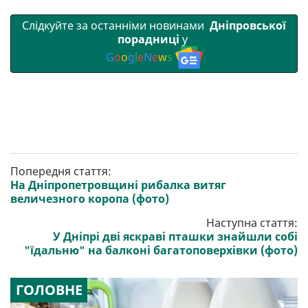
Слідкуйте за останніми новинами
Дніпровської
порадниці
у
G
o
o
g
l
e
N
e
w
s
Попередня стаття:
На Дніпропетровщині рибалка витяг
величезного коропа (фото)
Наступна стаття:
У Дніпрі дві яскраві пташки знайшли собі
"їдальню" на балконі багатоповерхівки (фото)
ГОЛОВНЕ