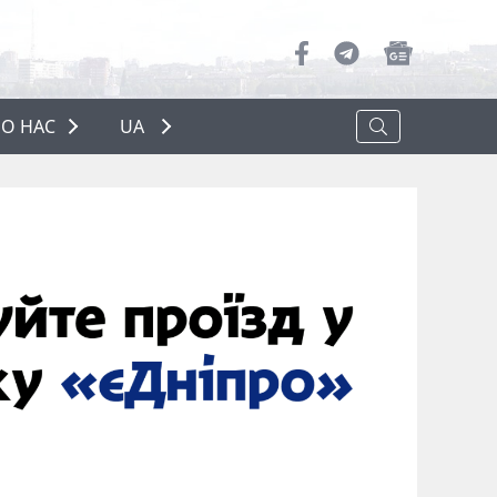
О НАС
UA
ПРО НАС
РЕКЛАМА
ПОЛІТИКА КОНФІДЕНЦІЙНОСТІ