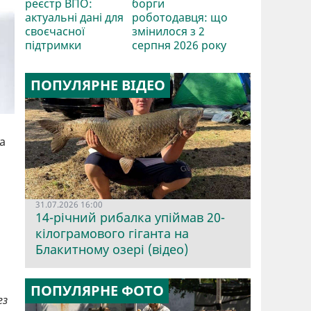
реєстр ВПО:
борги
актуальні дані для
роботодавця: що
своєчасної
змінилося з 2
підтримки
серпня 2026 року
ПОПУЛЯРНЕ ВІДЕО
а
31.07.2026 16:00
14-річний рибалка упіймав 20-
кілограмового гіганта на
Блакитному озері (відео)
ПОПУЛЯРНЕ ФОТО
ез