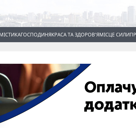
МІСТИКА
ГОСПОДИНЯ
КРАСА ТА ЗДОРОВ’Я
МІСЦЕ СИЛИ
ПР