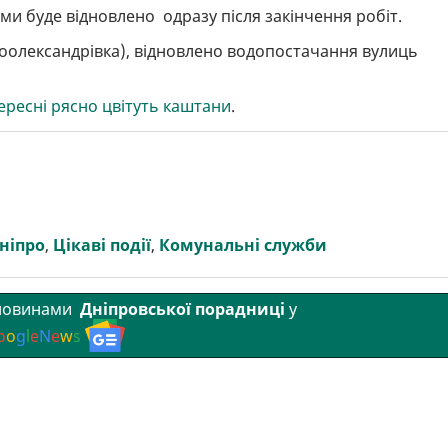
и буде відновлено одразу після закінчення робіт.
овоолександрівка), відновлено водопостачання вулиць
вересні рясно цвітуть каштани
.
ніпро
,
Цікаві події
,
Комунальні служби
 новинами
Дніпровської порадниці
у
o
o
g
l
e
N
e
w
s