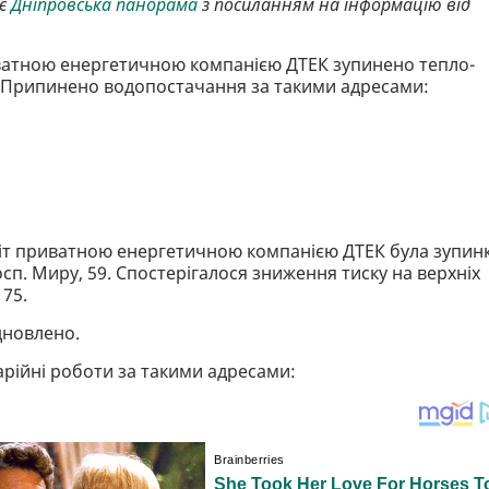
яє
Дніпровська панорама
з посиланням на інформацію від
иватною енергетичною компанією ДТЕК зупинено тепло-
. Припинено водопостачання за такими адресами:
біт приватною енергетичною компанією ДТЕК була зупин
сп. Миру, 59. Спостерігалося зниження тиску на верхніх
 75.
дновлено.
рійні роботи за такими адресами: