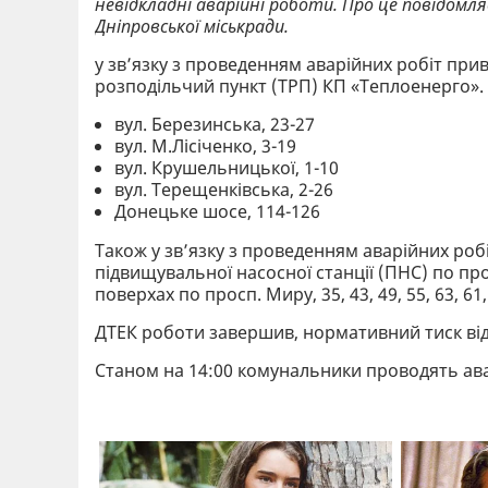
невідкладні аварійні роботи. Про це повідомл
Дніпровської міськради.
у зв’язку з проведенням аварійних робіт пр
розподільчий пункт (ТРП) КП «Теплоенерго»
вул. Березинська, 23-27
вул. М.Лісіченко, 3-19
вул. Крушельницької, 1-10
вул. Терещенківська, 2-26
Донецьке шосе, 114-126
Також у зв’язку з проведенням аварійних ро
підвищувальної насосної станції (ПНС) по про
поверхах по просп. Миру, 35, 43, 49, 55, 63, 61,
ДТЕК роботи завершив, нормативний тиск ві
Станом на 14:00 комунальники проводять ава