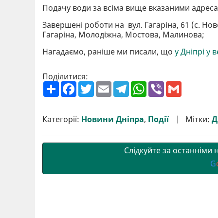
Подачу води за всіма вище вказаними адресам
Завершені роботи на вул. Гагаріна, 61 (с. Н
Гагаріна, Молодіжна, Мостова, Малинова;
Нагадаємо, раніше ми писали, що
у Дніпрі у 
Поділитися:
П
F
T
E
T
W
V
G
о
a
w
m
e
h
i
m
ш
c
i
a
l
a
b
a
и
e
t
i
e
t
e
i
р
b
t
l
g
s
r
l
Категорії:
Новини Дніпра
,
Події
Мітки:
Д
и
o
e
r
A
т
o
r
a
p
и
k
m
p
Слідкуйте за останніми
G