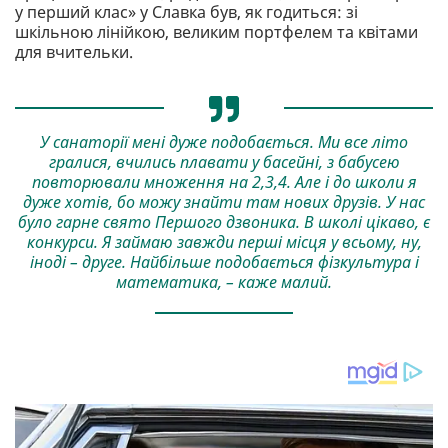
у перший клас» у Славка був, як годиться: зі
шкільною лінійкою, великим портфелем та квітами
для вчительки.
У санаторії мені дуже подобається. Ми все літо
гралися, вчились плавати у басейні, з бабусею
повторювали множення на 2,3,4. Але і до школи я
дуже хотів, бо можу знайти там нових друзів. У нас
було гарне свято Першого дзвоника. В школі цікаво, є
конкурси. Я займаю завжди перші місця у всьому, ну,
іноді – друге. Найбільше подобається фізкультура і
математика, – каже малий.