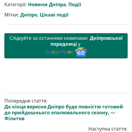
р
b
t
l
g
s
r
l
Категорії:
Новини Дніпра
,
Події
и
o
e
r
A
т
o
r
a
p
Мітки:
Дніпро
,
Цікаві події
и
k
m
p
Слідкуйте за останніми новинами
Дніпровської
порадниці
у
G
o
o
g
l
e
N
e
w
s
Попередня стаття:
До кінця вересня Дніпро буде повністю готовий
до прийдешнього опалювального сезону, —
Філатов
Наступна стаття: