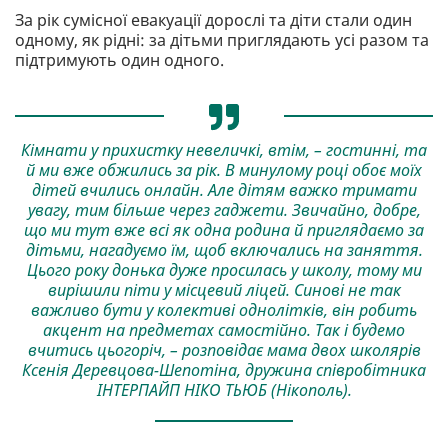
За рік сумісної евакуації дорослі та діти стали один
одному, як рідні: за дітьми приглядають усі разом та
підтримують один одного.
Кімнати у прихистку невеличкі, втім, – гостинні, та
й ми вже обжились за рік. В минулому році обоє моїх
дітей вчились онлайн. Але дітям важко тримати
увагу, тим більше через гаджети. Звичайно, добре,
що ми тут вже всі як одна родина й приглядаємо за
дітьми, нагадуємо їм, щоб включались на заняття.
Цього року донька дуже просилась у школу, тому ми
вирішили піти у місцевий ліцей. Синові не так
важливо бути у колективі однолітків, він робить
акцент на предметах самостійно. Так і будемо
вчитись цьогоріч, – розповідає мама двох школярів
Ксенія Деревцова-Шепотіна, дружина співробітника
ІНТЕРПАЙП НІКО ТЬЮБ (Нікополь).