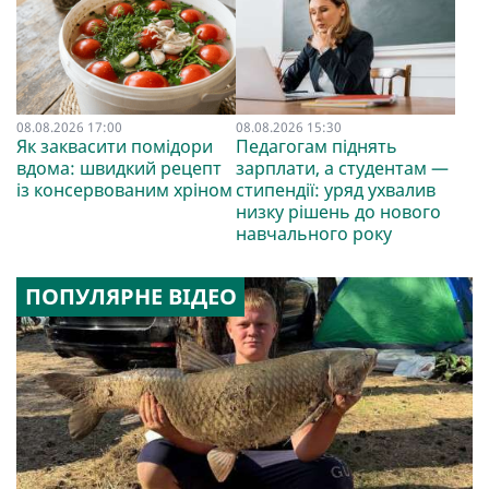
08.08.2026 17:00
08.08.2026 15:30
Як заквасити помідори
Педагогам піднять
вдома: швидкий рецепт
зарплати, а студентам —
із консервованим хріном
стипендії: уряд ухвалив
низку рішень до нового
навчального року
ПОПУЛЯРНЕ ВІДЕО