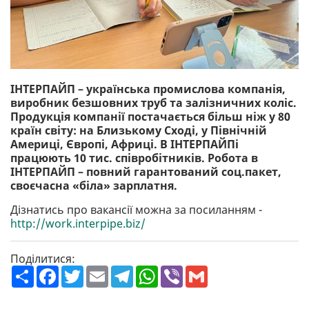
ІНТЕРПАЙП – українська промислова компанія,
виробник безшовних труб та залізничних коліс.
Продукція компанії постачається більш ніж у 80
країн світу: на Близькому Сході, у Північній
Америці, Європі, Африці. В ІНТЕРПАЙПі
працюють 10 тис. співробітників. Робота в
ІНТЕРПАЙП – повний гарантований соц.пакет,
своєчасна «біла» зарплатня.
Дізнатись про вакансії можна за посиланням -
http://work.interpipe.biz/
Поділитися:
П
F
T
E
T
W
V
G
о
a
w
m
e
h
i
m
ш
c
i
a
l
a
b
a
и
e
t
i
e
t
e
i