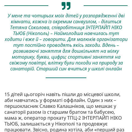
У мене та чотирьох моїх дітей у розпорядженні дві
кімнати, кожна із окремим санвузлом, - ділиться
Тетяна Соколова, співробітниця ІНТЕРПАЙП НІКО
ТЬЮБ (Нікополь) – Наймолодша навчилась тут
ходити і вже й – говорити. Для малюків організатори
тут постійно проводять якісь заходи. Вдень –
розвиваючі заняття для дошкільнят на мілку
моторику, букви, цифри; спортивні заняття на
свіжому повітрі, влітку були походи на природу за
санаторій. Старший син вчиться у школі онлайн
15 дітей цьогоріч навіть пішли до місцевої школи,
аби навчатись у форматі оффлайн. Один з них –
першокласник Славко Калашніков, що мешкає у
санаторії разом із старшим братом та бабусею,
мама ж, оператор прокату ТПЦ-2 ІНТЕРПАЙП НІКО
ТЬЮБ, залишається у Нікополі та продовжує
працювати. Звісно, родина хотіла, аби «перший раз