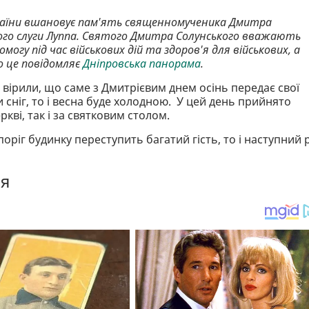
раїни вшановує пам'ять священномученика Дмитра
 його слуги Луппа. Святого Дмитра Солунського вважають
огу під час військових дій та здоров'я для військових, а
о це повідомляє
Дніпровська панорама
.
вірили, що саме з Дмитрієвим днем ​​осінь передає свої
 сніг, то і весна буде холодною. У цей день прийнято
кві, так і за святковим столом.
ріг будинку переступить багатий гість, то і наступний р
ня