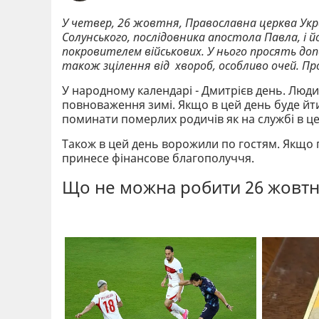
У четвер, 26 жовтня, Православна церква Ук
Солунського, послідовника апостола Павла, і
покровителем військових. У нього просять допом
також зцілення від хвороб, особливо очей. Пр
У народному календарі - Дмитрієв день. Люди 
повноваження зимі. Якщо в цей день буде йти
поминати померлих родичів як на службі в цер
Також в цей день ворожили по гостям. Якщо по
принесе фінансове благополуччя.
Що не можна робити 26 жовт