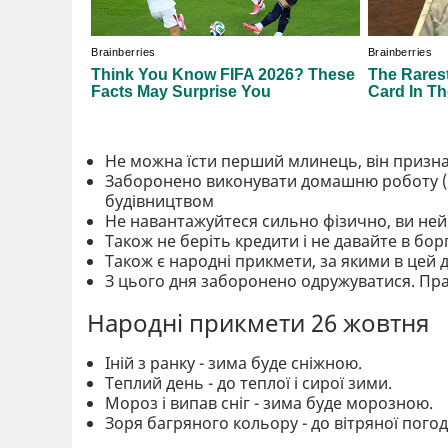
Не можна їсти перший млинець, він призн
Заборонено виконувати домашню роботу (ши
будівництвом
Не навантажуйтеся сильно фізично, ви ней
Також не беріть кредити і не давайте в бор
Також є народні прикмети, за якими в цей 
З цього дня заборонено одружуватися. Пра
Народні прикмети 26 жовтня
Іній з ранку - зима буде сніжною.
Теплий день - до теплої і сирої зими.
Мороз і випав сніг - зима буде морозною.
Зоря багряного кольору - до вітряної погод