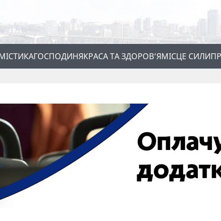
МІСТИКА
ГОСПОДИНЯ
КРАСА ТА ЗДОРОВ’Я
МІСЦЕ СИЛИ
ПР