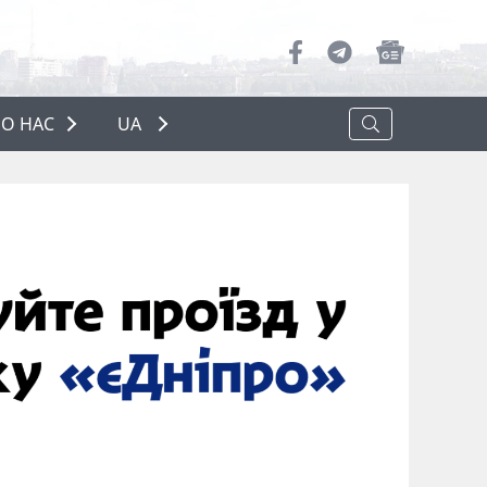
О НАС
UA
ПРО НАС
РЕКЛАМА
ПОЛІТИКА КОНФІДЕНЦІЙНОСТІ