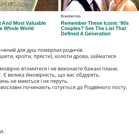
ачений для душ померлих родичів.
ти, кроїти, прясти), колоти дрова, займатися
мовірно втомитеся і не виконаєте бажані плани.
г. Є велика ймовірність, що вас обдурять.
день не миються і не перуть.
вославні починають готується до Різдвяного посту.
и.