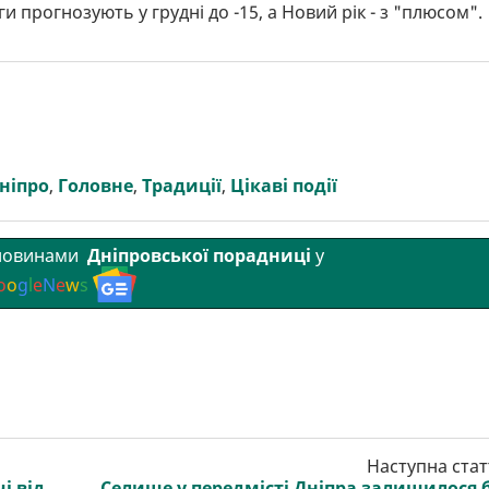
прогнозують у грудні до -15, а Новий рік - з "плюсом".
ніпро
,
Головне
,
Традиції
,
Цікаві події
 новинами
Дніпровської порадниці
у
o
o
g
l
e
N
e
w
s
Наступна стат
і від
Селище у передмісті Дніпра залишилося 