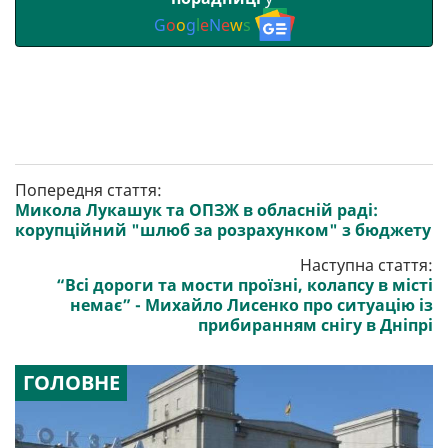
G
o
o
g
l
e
N
e
w
s
Попередня стаття:
Микола Лукашук та ОПЗЖ в обласній раді:
корупційний "шлюб за розрахунком" з бюджету
Наступна стаття:
“Всі дороги та мости проїзні, колапсу в місті
немає” - Михайло Лисенко про ситуацію із
прибиранням снігу в Дніпрі
ГОЛОВНЕ