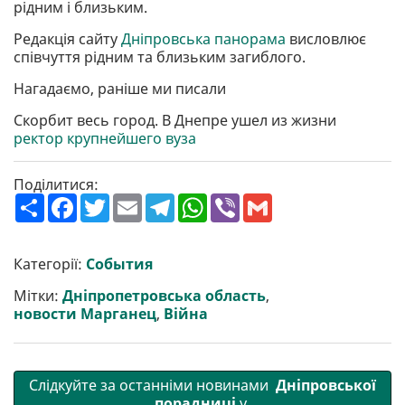
рідним і близьким.
Редакція сайту
Дніпровська панорама
висловлює
співчуття рідним та близьким загиблого.
Нагадаємо, раніше ми писали
Скорбит весь город. В Днепре ушел из жизни
ректор крупнейшего вуза
Поділитися:
П
F
T
E
T
W
V
G
о
a
w
m
e
h
i
m
ш
c
i
a
l
a
b
a
и
e
t
i
e
t
e
i
р
b
t
l
g
s
r
l
Категорії:
События
и
o
e
r
A
т
o
r
a
p
Мітки:
Дніпропетровська область
,
и
k
m
p
новости Марганец
,
Війна
Слідкуйте за останніми новинами
Дніпровської
порадниці
у