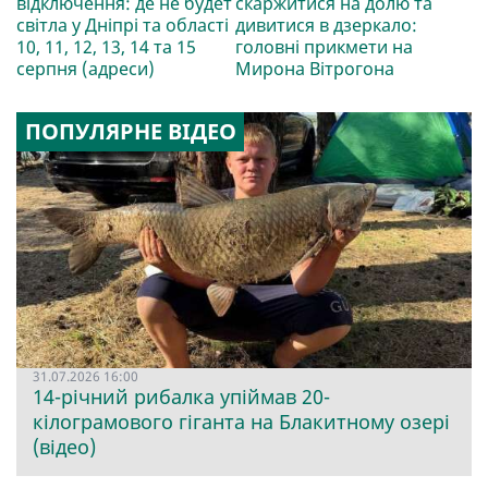
відключення: де не будет
скаржитися на долю та
світла у Дніпрі та області
дивитися в дзеркало:
10, 11, 12, 13, 14 та 15
головні прикмети на
серпня (адреси)
Мирона Вітрогона
ПОПУЛЯРНЕ ВІДЕО
31.07.2026 16:00
14-річний рибалка упіймав 20-
кілограмового гіганта на Блакитному озері
(відео)