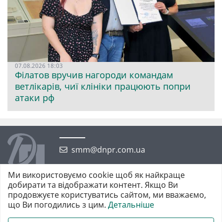
07.08.2026 18:03
Філатов вручив нагороди командам
ветлікарів, чиї клініки працюють попри
атаки рф
smm@dnpr.com.ua
Ми використовуємо cookie щоб як найкраще
добирати та відображати контент. Якщо Ви
продовжуєте користуватись сайтом, ми вважаємо,
що Ви погодились з цим.
Детальніше
©2026 https://dnpr.com.ua Дніпровська порадниця
Всі права захищені. При повному або частковому використанні