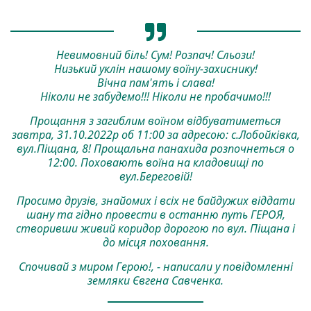
Невимовний біль! Сум! Розпач! Сльози!
Низький уклін нашому воїну-захиснику!
Вічна пам'ять і слава!
Ніколи не забудемо!!! Ніколи не пробачимо!!!
Прощання з загиблим воїном відбуватиметься
завтра, 31.10.2022р об 11:00 за адресою: с.Лобойківка,
вул.Піщана, 8! Прощальна панахида розпочнеться о
12:00. Поховають воїна на кладовищі по
вул.Береговій!
Просимо друзів, знайомих і всіх не байдужих віддати
шану та гідно провести в останню путь ГЕРОЯ,
створивши живий коридор дорогою по вул. Піщана і
до місця поховання.
Спочивай з миром Герою!, - написали у повідомленні
земляки Євгена Савченка.