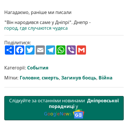
Нагадаємо, раніше ми писали
"Він народився саме у Дніпрі". Днепр -
город, где случаются чудеса
Поділитися:
П
F
T
E
T
W
V
G
о
a
w
m
e
h
i
m
ш
c
i
a
l
a
b
a
и
e
t
i
e
t
e
i
р
b
t
l
g
s
r
l
Категорії:
События
и
o
e
r
A
т
o
r
a
p
Мітки:
Головне
,
смерть
,
Загинув боєць
,
Війна
и
k
m
p
Слідкуйте за останніми новинами
Дніпровської
порадниці
у
G
o
o
g
l
e
N
e
w
s