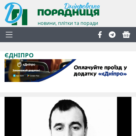
новини, плітки та поради
ЄДНІПРО