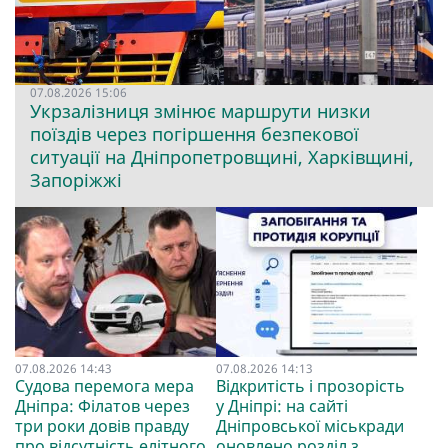
07.08.2026 15:06
Укрзалізниця змінює маршрути низки
поїздів через погіршення безпекової
ситуації на Дніпропетровщині, Харківщині,
Запоріжжі
07.08.2026 14:43
07.08.2026 14:13
Судова перемога мера
Відкритість і прозорість
Дніпра: Філатов через
у Дніпрі: на сайті
три роки довів правду
Дніпровської міськради
про відсутність елітного
оновлено розділ з