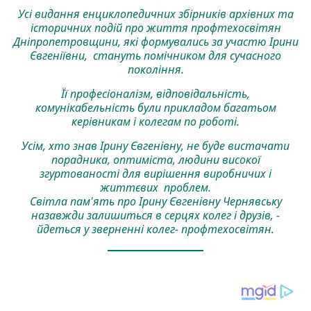
Усі видання енциклопедичних збірників архівних та
історичних подій про життя профтехосвітян
Дніпропетровщини, які формувались за участю Ірини
Євгеніївни, стануть помічником для сучасного
покоління.
Її професіоналізм, відповідальність,
комунікабельність були прикладом багатьом
керівникам і колегам по роботі.
Усім, хто знав Ірину Євгенівну, не буде вистачати
порадника, оптиміста, людини високої
згуртованості для вирішення виробничих і
життєвих проблем.
Світла пам'ять про Ірину Євгенівну Чернявську
назавжди залишиться в серцях колег і друзів, -
йдеться у зверненні колег- профтехосвітян.