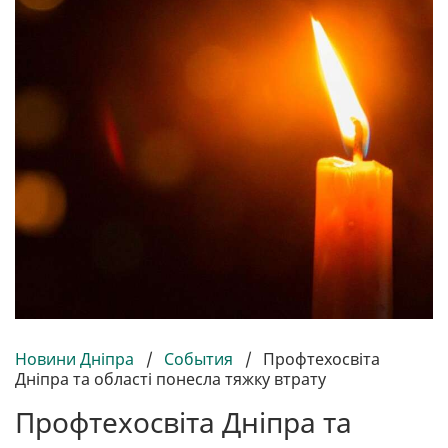
Новини Дніпра
/
События
/
Профтехосвіта
Дніпра та області понесла тяжку втрату
Профтехосвіта Дніпра та