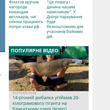
Філатов вручив
"Це повага і
нагороди
данина нашим
командам
захисникам". У
ветлікарів, чиї
Дніпрі паркування
клініки працюють
буде
попри атаки рф
безкоштовним для
учасників бойових
дій
ПОПУЛЯРНЕ ВІДЕО
ь
31.07.2026 16:00
14-річний рибалка упіймав 20-
кілограмового гіганта на
Блакитному озері (відео)