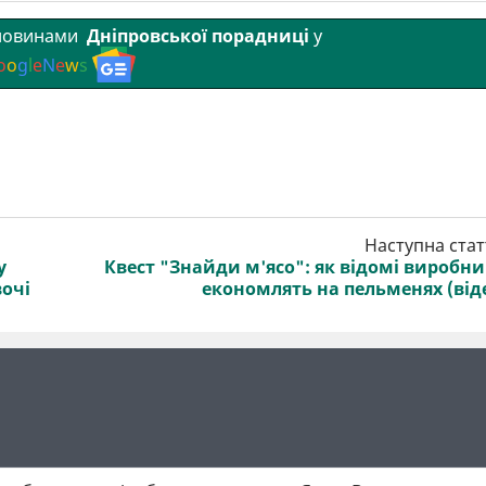
 новинами
Дніпровської порадниці
у
o
o
g
l
e
N
e
w
s
Наступна стат
у
Квест "Знайди м'ясо": як відомі виробн
вочі
економлять на пельменях (від