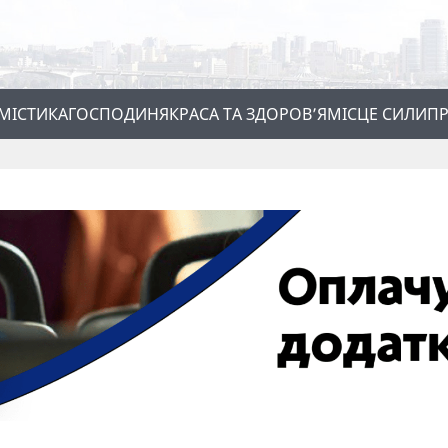
МІСТИКА
ГОСПОДИНЯ
КРАСА ТА ЗДОРОВ’Я
МІСЦЕ СИЛИ
ПР