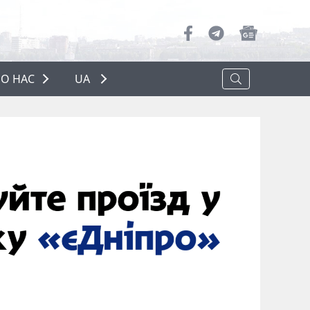
О НАС
UA
ПРО НАС
РЕКЛАМА
ПОЛІТИКА КОНФІДЕНЦІЙНОСТІ