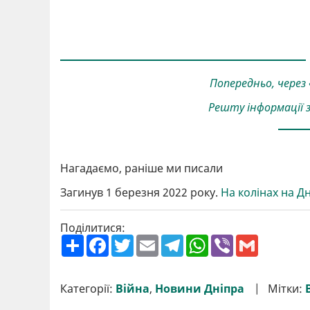
Попередньо, через
Решту інформації з’
Нагадаємо, раніше ми писали
Загинув 1 березня 2022 року.
На колінах на Д
Поділитися:
П
F
T
E
T
W
V
G
о
a
w
m
e
h
i
m
ш
c
i
a
l
a
b
a
и
e
t
i
e
t
e
i
р
b
t
l
g
s
r
l
Категорії:
Війна
,
Новини Дніпра
Мітки:
и
o
e
r
A
т
o
r
a
p