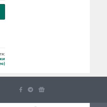
тя:
ики
ео)