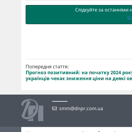
и
k
m
p
Слідкуйте за останніми
G
Попередня стаття:
Прогноз позитивний: на початку 2024 рок
українців чекає зниження ціни на деякі о
smm@dnpr.com.ua