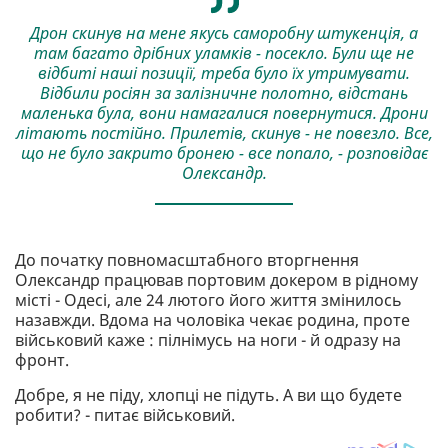
Дрон скинув на мене якусь саморобну штукенція, а
там багато дрібних уламків - посекло. Були ще не
відбиті наші позиції, треба було їх утримувати.
Відбили росіян за залізничне полотно, відстань
маленька була, вони намагалися повернутися. Дрони
літають постійно. Прилетів, скинув - не повезло. Все,
що не було закрито бронею - все попало, - розповідає
Олександр.
До початку повномасштабного вторгнення
Олександр працював портовим докером в рідному
місті - Одесі, але 24 лютого його життя змінилось
назавжди. Вдома на чоловіка чекає родина, проте
військовий каже : пілнімусь на ноги - й одразу на
фронт.
Добре, я не піду, хлопці не підуть. А ви що будете
робити? - питає військовий.