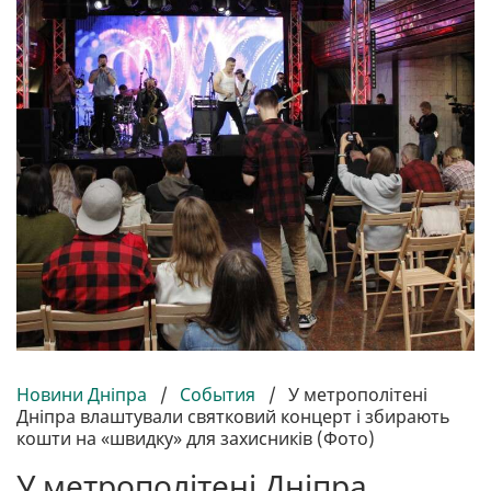
Новини Дніпра
/
События
/
У метрополітені
Дніпра влаштували святковий концерт і збирають
кошти на «швидку» для захисників (Фото)
У метрополітені Дніпра