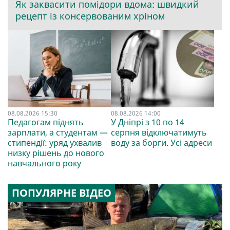
Як заквасити помідори вдома: швидкий
рецепт із консервованим хріном
08.08.2026 15:30
08.08.2026 14:00
Педагогам піднять
У Дніпрі з 10 по 14
зарплати, а студентам —
серпня відключатимуть
стипендії: уряд ухвалив
воду за борги. Усі адреси
низку рішень до нового
навчального року
ПОПУЛЯРНЕ ВІДЕО