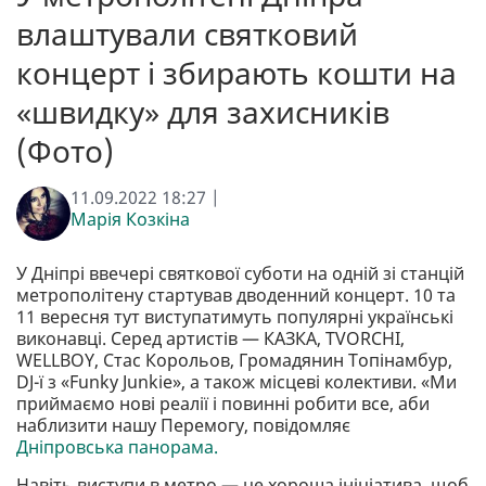
влаштували святковий
концерт і збирають кошти на
«швидку» для захисників
(Фото)
11.09.2022 18:27 |
Марія Козкіна
У Дніпрі ввечері святкової суботи на одній зі станцій
метрополітену стартував дводенний концерт. 10 та
11 вересня тут виступатимуть популярні українські
виконавці. Серед артистів — КАЗКА, TVORCHI,
WELLBOY, Стас Корольов, Громадянин Топінамбур,
DJ-ї з «Funky Junkie», а також місцеві колективи. «Ми
приймаємо нові реалії і повинні робити все, аби
наблизити нашу Перемогу, повідомляє
Дніпровська панорама.
Навіть виступи в метро — це хороша ініціатива, щоб