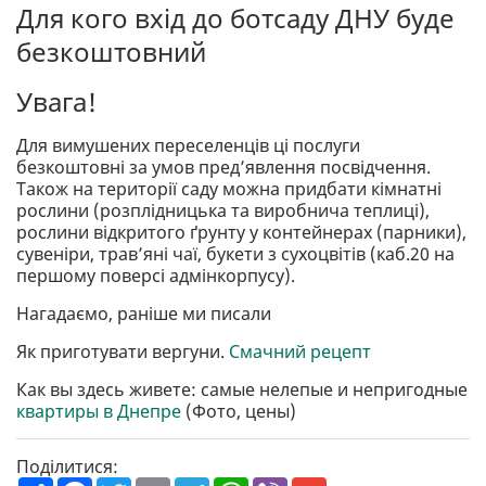
Для кого вхід до ботсаду ДНУ буде
безкоштовний
Увага!
Для вимушених переселенців ці послуги
безкоштовні за умов пред’явлення посвідчення.
Також на території саду можна придбати кімнатні
рослини (розплідницька та виробнича теплиці),
рослини відкритого ґрунту у контейнерах (парники),
сувеніри, трав’яні чаї, букети з сухоцвітів (каб.20 на
першому поверсі адмінкорпусу).
Нагадаємо, раніше ми писали
Як приготувати вергуни.
Смачний рецепт
Как вы здесь живете: самые нелепые и непригодные
квартиры в Днепре
(Фото, цены)
Поділитися: