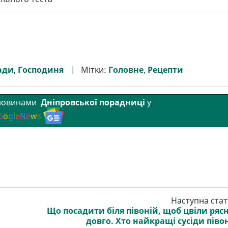
ади
,
Господиня
Мітки:
Головне
,
Рецепти
 новинами
Дніпровської порадниці
у
o
o
g
l
e
N
e
w
s
Наступна стат
Що посадити біля півоній, щоб цвіли рясн
довго. Хто найкращі сусіди піво