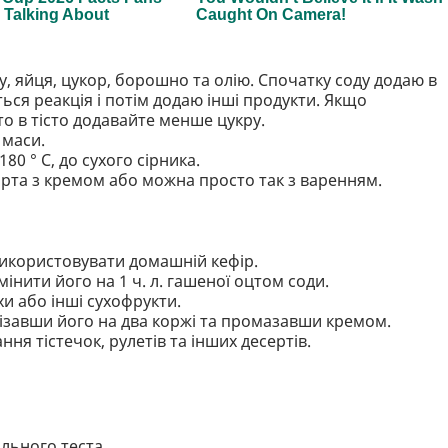
у, яйця, цукор, борошно та олію. Спочатку соду додаю в
ься реакція і потім додаю інші продукти. Якщо
о в тісто додавайте менше цукру.
 маси.
80 ° С, до сухого сірника.
торта з кремом або можна просто так з варенням.
використовувати домашній кефір.
інити його на 1 ч. л. гашеної оцтом соди.
хи або інші сухофрукти.
різавши його на два коржі та промазавши кремом.
ня тістечок, рулетів та інших десертів.
ального теста