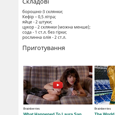
Складові
борошно-3 склянки;
Кефір – 0,5 літра;
яйце - 2 штуки;
цукор - 2 склянки (можна менше);
сода - 1 ст.л. без гірки;
рослинна олія - 2 ст.л.
Приготування