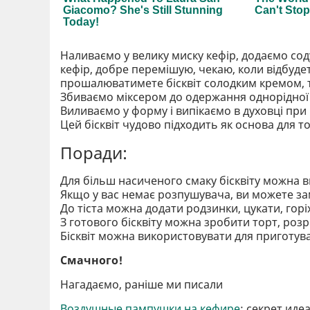
Наливаємо у велику миску кефір, додаємо сод
кефір, добре перемішую, чекаю, коли відбудет
прошалюватимете бісквіт солодким кремом, т
Збиваємо міксером до одержання однорідної
Виливаємо у форму і випікаємо в духовці при 1
Цей бісквіт чудово підходить як основа для 
Поради:
Для більш насиченого смаку бісквіту можна 
Якщо у вас немає розпушувача, ви можете зам
До тіста можна додати родзинки, цукати, горі
З готового бісквіту можна зробити торт, роз
Бісквіт можна використовувати для приготуван
Смачного!
Нагадаємо, раніше ми писали
Воздушные пампушки на кефире
: секрет иде