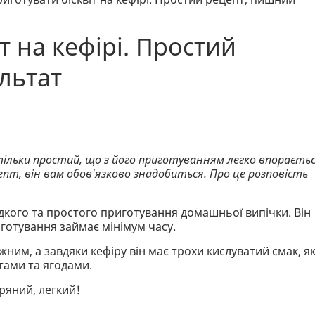
т на кефірі. Простий
льтат
тільки простий, що з його приготуванням легко впораєть
пт, він вам обов'язково знадобиться. Про це розповість
видкого та простого приготування домашньої випічки. Він
иготування займає мінімум часу.
жним, а завдяки кефіру він має трохи кислуватий смак, я
тами та ягодами.
тряний, легкий!