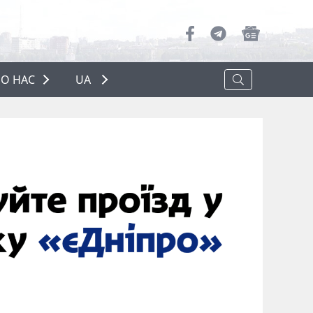
О НАС
UA
ПРО НАС
РЕКЛАМА
ПОЛІТИКА КОНФІДЕНЦІЙНОСТІ