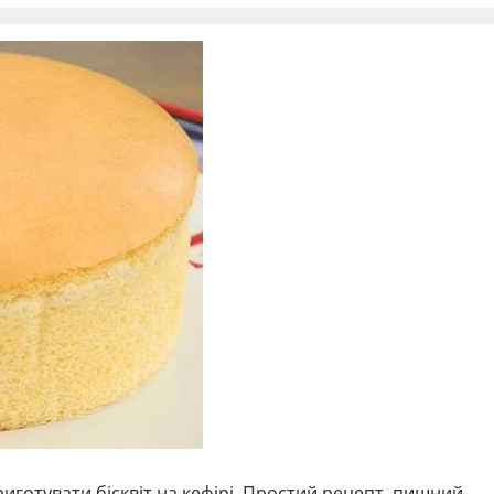
риготувати бісквіт на кефірі. Простий рецепт, пишний