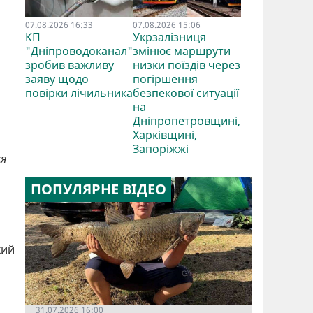
07.08.2026 16:33
07.08.2026 15:06
КП
Укрзалізниця
"Дніпроводоканал"
змінює маршрути
зробив важливу
низки поїздів через
заяву щодо
погіршення
повірки лічильника
безпекової ситуації
на
Дніпропетровщині,
Харківщині,
Запоріжжі
ся
ПОПУЛЯРНЕ ВІДЕО
кий
31.07.2026 16:00