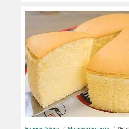
Новини Дніпра
/
Ми рекомендуємо
/
Як п