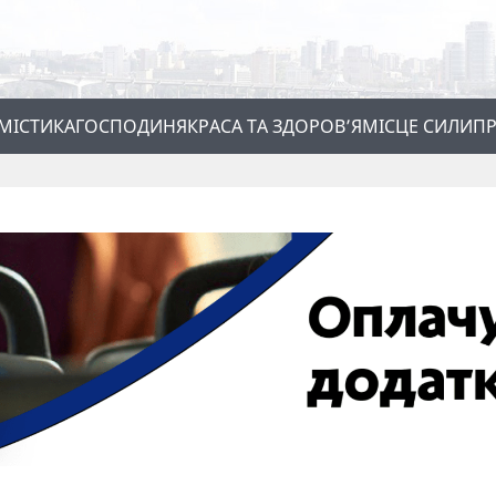
МІСТИКА
ГОСПОДИНЯ
КРАСА ТА ЗДОРОВ’Я
МІСЦЕ СИЛИ
ПР