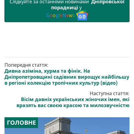
Слідкуйте за останніми новинами
Дніпровської
порадниці
у
G
o
o
g
l
e
N
e
w
s
Попередня стаття:
Дивна азіміна, хурма та фінік. На
Дніпропетровщині садівник вирощує найбільшу
в регіоні колекцію тропічних культур (відео)
Наступна стаття:
Вісім давніх українських жіночих імен, які
вразять вас своєю красою та милозвучністю
ГОЛОВНЕ