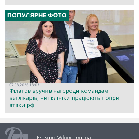
ПОПУЛЯРНЕ ФОТО
07.08.2026 18:03
Філатов вручив нагороди командам
ветлікарів, чиї клініки працюють попри
атаки рф
smm@dnpr.com.ua