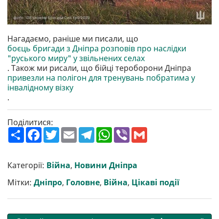
Нагадаємо, раніше ми писали, що
боєць бригади з Дніпра розповів про наслідки
"руського миру" у звільнених селах
. Також ми рисали, що бійці тероборони Дніпра
привезли на полігон для тренувань побратима у
інвалідному візку
.
Поділитися:
П
F
T
E
T
W
V
G
о
a
w
m
e
h
i
m
ш
c
i
a
l
a
b
a
и
e
t
i
e
t
e
i
р
b
t
l
g
s
r
l
Категорії:
Війна
,
Новини Дніпра
и
o
e
r
A
т
o
r
a
p
Мітки:
Дніпро
,
Головне
,
Війна
,
Цікаві події
и
k
m
p